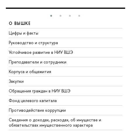
О ВЫШКЕ
Цифры и факты
Л
Руководство и структура
Д
Устойчивое развитие в НИУ ВШЭ
О
Преподаватели и сотрудники
П
Корпуса и общежития
В
Закупки
П
Обращения граждан в НИУ ВШЭ
А
Фонд целевого капитала
Д
Противодействие коррупции
Ц
Сведения о доходах, расходах, об имуществе и
Б
обязательствах имущественного характера
О