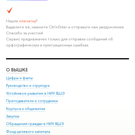
Нашли
опечатку
?
ыделите её, нажмите Ctrl+Enter и отправьте нам уведомление.
Спасибо за участие!
Сервис предназначен только для отправки сообщений о
орфографических и пунктуационных ошибках.
О ВЫШКЕ
ОБ
Цифры и факты
Ли
Руководство и структура
Дов
Устойчивое развитие в НИУ ВШЭ
Ол
Преподаватели и сотрудники
При
Корпуса и общежития
ыш
Закупки
При
Обращения граждан в НИУ ВШЭ
Ас
Фонд целевого капитала
До