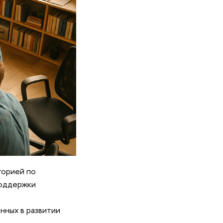
торией по
поддержки
нных в развитии