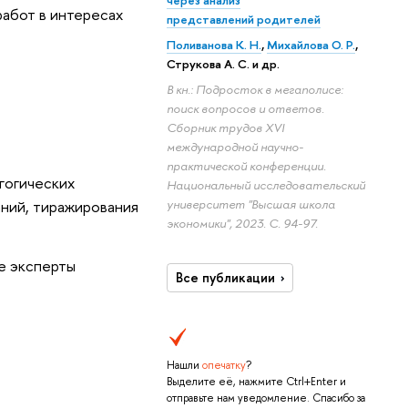
через анализ
абот в интересах
представлений родителей
Поливанова К. Н.
,
Михайлова О. Р.
,
Струкова А. С.
и др.
кн.: Подросток в мегаполисе:
поиск вопросов и ответов.
Сборник трудов XVI
международной научно-
практической конференции.
гогических
Национальный исследовательский
аний, тиражирования
университет "Высшая школа
экономики", 2023.
С. 94-97.
е эксперты
се публикации
Нашли
опечатку
?
ыделите её, нажмите Ctrl+Enter и
отправьте нам уведомление. Спасибо за