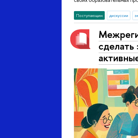
Поступающим
дискуссии
э
Межреги
сделать
активны