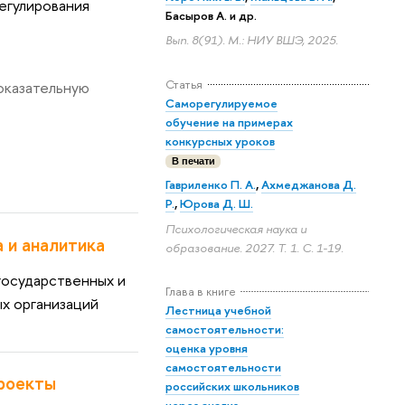
егулирования
Басыров А. и др.
ып. 8(91). М.: НИУ ВШЭ, 2025.
Статья
оказательную
Саморегулируемое
обучение на примерах
конкурсных уроко
печати
Гавриленко П. А.
,
Ахмеджанова Д.
Р.
,
Юрова Д. Ш.
Психологическая наука и
 и аналитика
образование. 2027. Т. 1.
С. 1-19.
сударственных и
Глава в книге
х организаций
Лестница учебной
самостоятельности:
оценка уровня
самостоятельности
роекты
российских школьнико