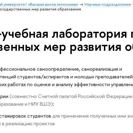
й университет «Высшая школа экономики»
Научные подразделения
государственных мер развития образования
учебная лаборатория 
енных мер развития о
офессиональное самоопределение, самореализация и
тенций студентов/аспирантов и молодых преподавате
их работах по оценке и анализу эффективности управлен
ории
(совместно Счетной палатой Российской Федерации
бразования и НИУ ВШЭ)
:
и стажировок студенто
для применения полученных ими зн
х в реализацию проекто