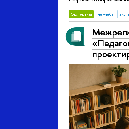
Экспертиза
не учеба
эксп
Межреги
«Педаго
проекти