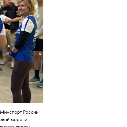
 Минспорт России
евой модели
ситета спорта.