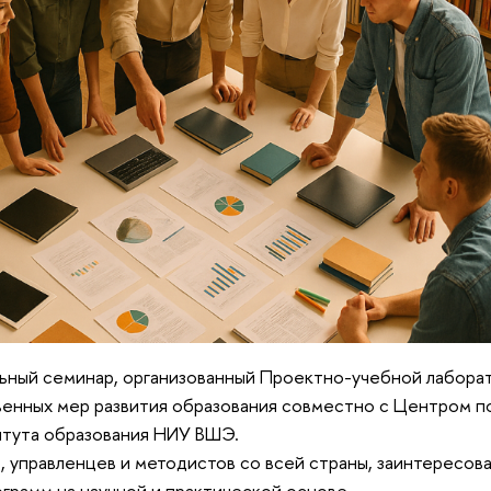
льный семинар, организованный Проектно-учебной лабора
енных мер развития образования совместно с Центром 
итута образования НИУ ВШЭ.
 управленцев и методистов со всей страны, заинтересова
грамм на научной и практической основе.