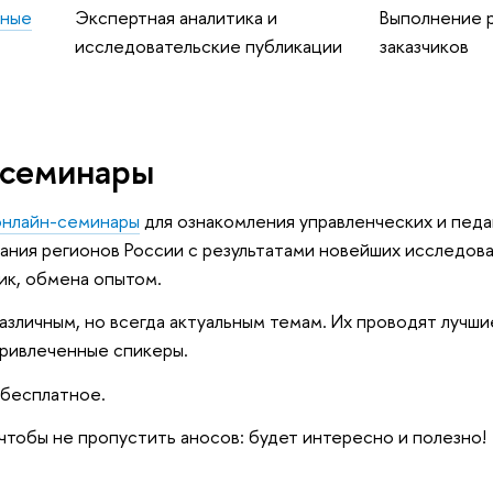
тные
Экспертная аналитика и
ыполнение р
исследовательские публикации
заказчико
 семинары
онлайн-семинары
для ознакомления управленческих и педа
ания регионов России с результатами новейших исследов
ик, обмена опытом.
зличным, но всегда актуальным темам. Их проводят лучши
привлеченные спикеры.
 бесплатное.
 чтобы не пропустить аносов: будет интересно и полезно!