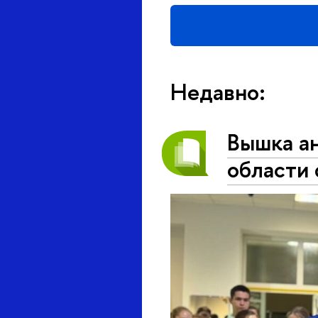
Недавно:
ышка ан
области 