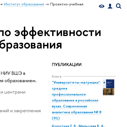
Институт образования
Проектно-учебная
по эффективности
бразования
ПУБЛИКАЦИИ
лей НИУ ВШЭ
Книга
ия образованием.
"Университеты-матрешки":
среднее
 и центрами
профессиональное
образование в российских
узах. Современная
аний и закрепления
аналитика образования № 8
(91)
Коротких Е. В.
,
Мальцева В. А.
,