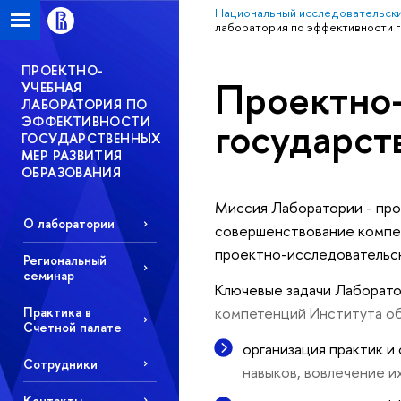
Национальный исследовательски
лаборатория по эффективности 
ПРОЕКТНО-
Проектно-
УЧЕБНАЯ
ЛАБОРАТОРИЯ ПО
осударств
ЭФФЕКТИВНОСТИ
ГОСУДАРСТВЕННЫХ
МЕР РАЗВИТИЯ
ОБРАЗОВАНИЯ
Миссия Лаборатории - пр
О лаборатории
совершенствование компе
проектно-исследовательск
Региональный
семинар
Ключевые задачи Лаборат
компетенций Института о
Практика
Счетной палате
организация практик 
Сотрудники
навыков, вовлечение и
Контакты