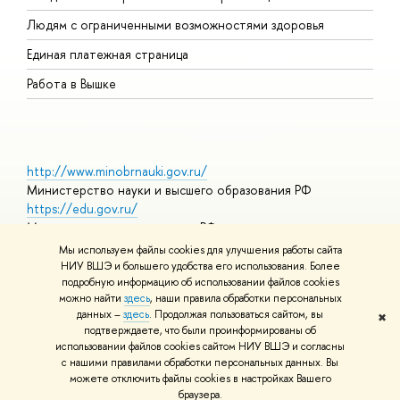
О
Людям с ограниченными возможностями здоровья
Единая платежная страница
Работа в Вышке
http://www.minobrnauki.gov.ru/
Министерство науки и высшего образования РФ
https://edu.gov.ru/
Министерство просвещения РФ
https://elearning.hse.ru/mooc
Мы используем файлы cookies для улучшения работы сайта
Массовые открытые онлайн-курсы
НИУ ВШЭ и большего удобства его использования. Более
подробную информацию об использовании файлов cookies
можно найти
здесь
, наши правила обработки персональных
данных –
здесь
. Продолжая пользоваться сайтом, вы
✖
© НИУ ВШЭ 1993–2026
Адреса и контакты
Условия
подтверждаете, что были проинформированы об
использования материалов
Политика конфиденциальности
Карта
использовании файлов cookies сайтом НИУ ВШЭ и согласны
сайта
с нашими правилами обработки персональных данных. Вы
Шрифты HSE Sans и HSE Slab разработаны в
Школе дизайна НИУ
можете отключить файлы cookies в настройках Вашего
ВШЭ
браузера.