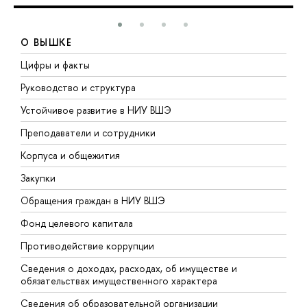
О ВЫШКЕ
Цифры и факты
Л
Руководство и структура
Д
Устойчивое развитие в НИУ ВШЭ
О
Преподаватели и сотрудники
П
Корпуса и общежития
В
Закупки
П
Обращения граждан в НИУ ВШЭ
А
Фонд целевого капитала
Д
Противодействие коррупции
Ц
Сведения о доходах, расходах, об имуществе и
Б
обязательствах имущественного характера
О
Сведения об образовательной организации