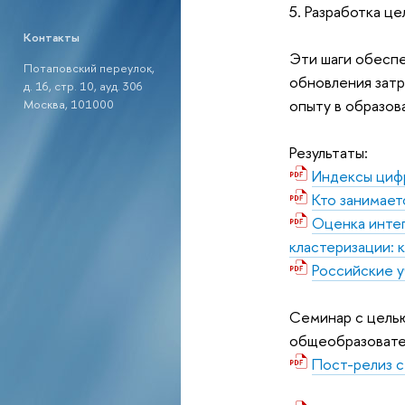
5. Разработка ц
Контакты
Эти шаги обеспе
Потаповский переулок,
обновления затр
д. 16, стр. 10, ауд. 306
опыту в образов
Москва, 101000
Результаты:
Индексы циф
Кто занимает
Оценка инте
кластеризации: 
Российские у
Семинар с цель
общеобразовател
Пост-релиз с