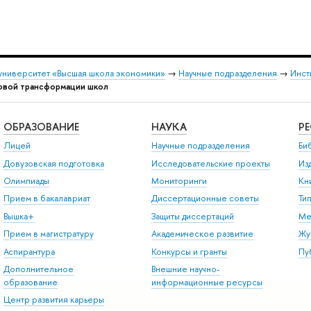
университет «Высшая школа экономики»
→
Научные подразделения
→
Инст
овой трансформации школ
ОБРАЗОВАНИЕ
НАУКА
Р
Лицей
Научные подразделения
Би
Довузовская подготовка
Исследовательские проекты
Из
Олимпиады
Мониторинги
Кн
Прием в бакалавриат
Диссертационные советы
Ти
Вышка+
Защиты диссертаций
Ме
Прием в магистратуру
Академическое развитие
Жу
Аспирантура
Конкурсы и гранты
Пу
Дополнительное
Внешние научно-
образование
информационные ресурсы
Центр развития карьеры