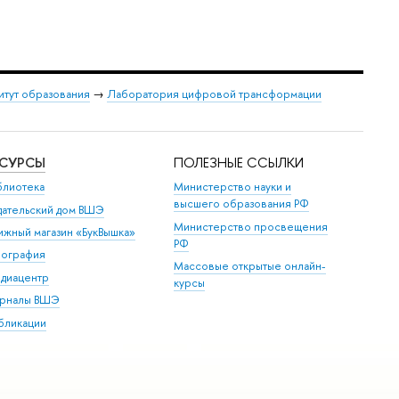
итут образования
→
Лаборатория цифровой трансформации
ЕСУРСЫ
ПОЛЕЗНЫЕ ССЫЛКИ
блиотека
Министерство науки и
высшего образования РФ
дательский дом ВШЭ
Министерство просвещения
ижный магазин «БукВышка»
РФ
пография
Массовые открытые онлайн-
диацентр
курсы
рналы ВШЭ
бликации