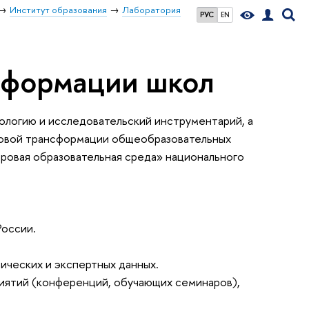
Институт образования
Лаборатория
РУС
EN
сформации школ
логию и исследовательский инструментарий, а
ровой трансформации общеобразовательных
фровая образовательная среда» национального
России.
ических и экспертных данных.
риятий (конференций, обучающих семинаров),