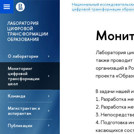
Национальный исследовательски
цифровой трансформации образ
ЛАБОРАТОРИЯ
ЦИФРОВОЙ
Монит
ТРАНСФОРМАЦИИ
ОБРАЗОВАНИЯ
Лаборатория ци
О лаборатории
также проводит
организаций в Р
Мониторинг
цифровой
проекта «Образо
трансформации
школ
В задачи нашей 
Команда
1. Разработка м
2. Разработка ме
Магистрантам и
аспирантам
3. Непосредстве
4. Подготовка и
Публикации
касающихся сост