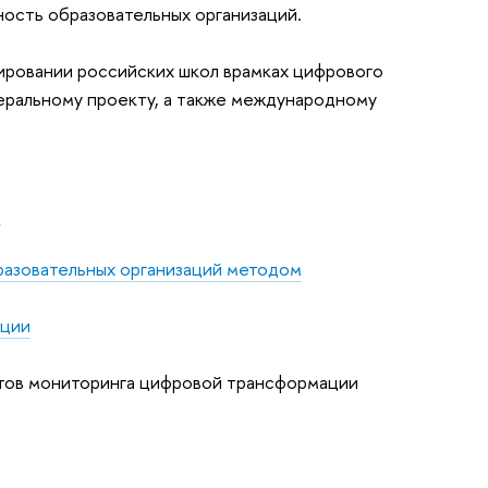
ность образовательных организаций.
ировании российских школ врамках цифрового
еральному проекту, а также международному
и
разовательных организаций методом
ации
тов мониторинга цифровой трансформации