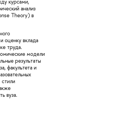
жду курсами,
ический анализ
nse Theory) в
ного
и оценку вклада
ке труда.
номические модели
тельные результаты
а, факультета и
разовательных
 стили
также
сть вуза.