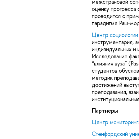
межстрановой сопо
оценку прогресса 
проводится с прим
парадигме Раш-мод
Центр социологии 
инструментария, а
индивидуальных и 
Исследование факт
“влияния вуза” (Pa
студентов обуслов
методик преподава
достижений выступ
преподавания, вза
институциональные
Партнеры
Центр мониторинга
Стенфордский уни