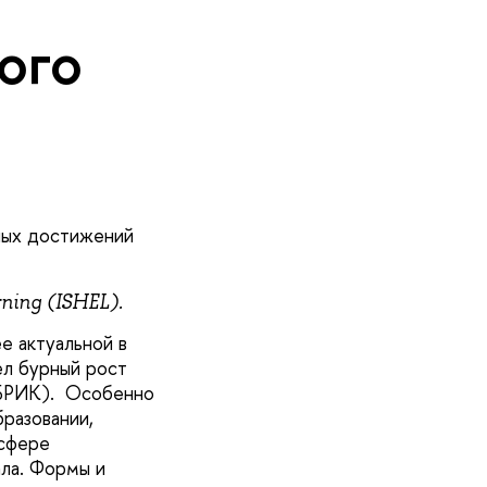
ого
ных достижений
rning (ISHEL).
е актуальной в
ел бурный рост
ы БРИК). Особенно
разовании,
 сфере
ала. Формы и