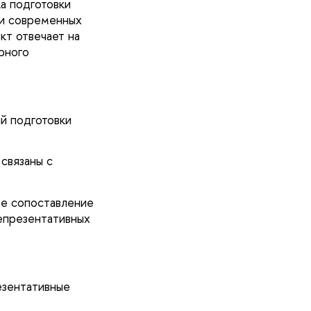
а подготовки
ки современных
т отвечает на
рного
й подготовки
связаны с
ое сопоставление
епрезентативных
езентативные