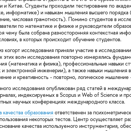
ии и Китае. Студенты проходили тестирование по акаде
ке, информатике) и навыкам мышления высшего порядка 
ние, числовая грамотность). Помимо студентов в иссл
аватели по математике и физике и руководители образо
ря чему была собрана разносторонняя контекстная инф
словиях, в которых происходит обучение студентов.
из когорт исследования приняли участие в исследовании
ах этих волн исследования повторно измерялись фунда
ния (математика и физика), профессиональные навыки ст
 и электронной инженерии), а также навыки мышления 
ение и креативность - повторно, логическое мышление -
ного исследования опубликован ряд статей в междуна
налах, индексируемых в Scopus и Web of Science и пр
упных научных конференциях международного класса.
 качества образования
ответственен за психометричес
ользования некоторых тестов. Центр осуществляет раз
снование качества используемого инструментария, обе