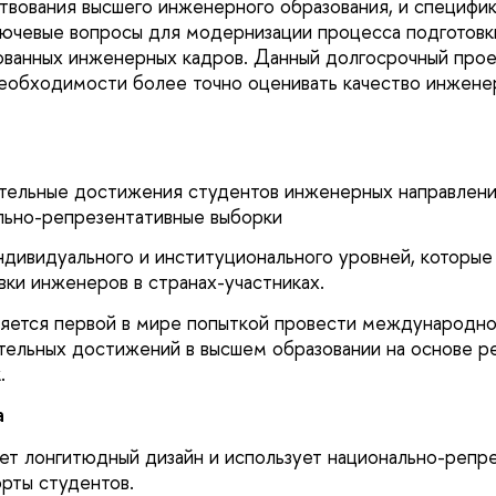
вования высшего инженерного образования, и специфик
лючевые вопросы для модернизации процесса подготов
ванных инженерных кадров. Данный долгосрочный проек
необходимости более точно оценивать качество инжене
тельные достижения студентов инженерных направлени
льно-репрезентативные выборки
ндивидуального и институционального уровней, которые 
вки инженеров в странах-участниках.
ляется первой в мире попыткой провести международн
тельных достижений в высшем образовании на основе р
.
а
т лонгитюдный дизайн и использует национально-репр
орты студентов.