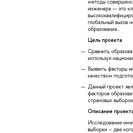
методы совершенст
инженера — это к
высококвалифициро
глобальный вызов 
образования..
Цель проекта
Сравнить образова
используя национа
Выявить факторы и
качеством подгото
Данный проект яв
факторов образова
страновых выборок
Описание проект
Исследование имее
выборки – две ког