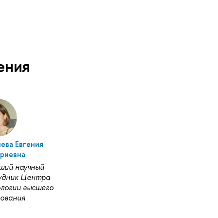
ения
ева Евгения
риевна
ший научный
удник Центра
логии высшего
ования