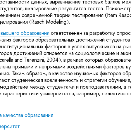
ставимости данных, выравнивание тестовых баллов ме
студентов, шкалирование результатов тестов. Психометр
енением современной теории тестирования (Item Respo
елирования (Rasch Modeling).
высшего образования
ответственен за разработку опрос
нализ факторов образовательных достижений студентов 
институциональных факторов в успех выпускников на рын
оров достижений опирается на социологические и эко
scarella and Terenzini, 2004), в рамках которых образова
лены прямыми и непрямыми воздействиями факторов вуз
ния. Таким образом, в качестве изучаемых факторов об
ают студенческая вовлеченность и стратегии обучения,
имодействие между студентами и преподавателями, а 
 характеристики университетов, например, селективно
 качества образования
верситет