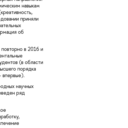
мическим навыкам
(креативность,
едовании приняли
вательных
ормация об
 повторно в 2016 и
ментальные
удентов (в области
высшего порядка
 впервые).
родных научных
оведен ряд
кое
работку,
спечение