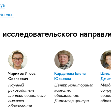
хуа
 Service
 исследовательского направл
Чириков Игорь
Карданова Елена
Шмел
Сергеевич
Юрьевна
Дмит
Научный
Центр мониторинга
Млад
руководитель
качества
сотр
Центра социологии
образования:
социо
высшего
Директор центра
образ
образования