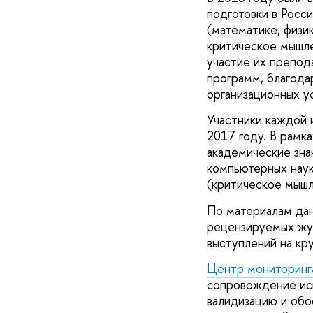
подготовки в Росс
(математике, физи
критическое мышле
участие их препод
программ, благода
организационных у
Участники каждой 
2017 году. В рамк
академические зна
компьютерных наук
(критическое мышл
По материалам дан
рецензируемых жур
выступлений на кр
Центр мониторинга
сопровождение исп
валидизацию и обо