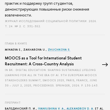
практик и поддержку групп студентов,
демонстрирующих повышенные риски снижения
вовлеченности.
ЖУРНАЛ ИССЛЕДОВАНИЙ СОЦИАЛЬНОЙ ПОЛИТИКИ. 2026.
Т. 24. № 2.
С. 331-352.
ГЛАВА В КНИГЕ
MINAEVA E.
,
ZAKHAROVA U.
,
ZHUCHKOVA S.
MOOCS as a Tool for International Student
Recruitment: A Cross-Country Analysis
IN BK.: DIGITAL EDUCATION: SHAPING SUSTAINABLE LIFELONG
LEARNING FOR ALL IN THE ERA OF AI. 9TH EUROPEAN MOOCS
STAKEHOLDERS SUMMIT, EMOOCS 2025, PARIS, FRANCE, JUNE
30 – JULY 2, 2025, PROCEEDINGS. SPRINGER, 2026.
P. 130-143.
ПРЕПРИНТ
ВАЛЕДИНСКИЙ П. И.
,
IVANIUSHINA V. A.
,
ALEXANDROV D. A.
ET AL.