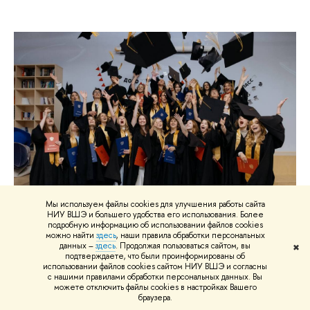
Мы используем файлы cookies для улучшения работы сайта
НИУ ВШЭ и большего удобства его использования. Более
подробную информацию об использовании файлов cookies
22 июля
можно найти
здесь
, наши правила обработки персональных
данных –
здесь
. Продолжая пользоваться сайтом, вы
✖
Поздравляем сотрудников Центра
подтверждаете, что были проинформированы об
использовании файлов cookies сайтом НИУ ВШЭ и согласны
социологии высшего образования с
с нашими правилами обработки персональных данных. Вы
можете отключить файлы cookies в настройках Вашего
успешным завершением обучения!
браузера.