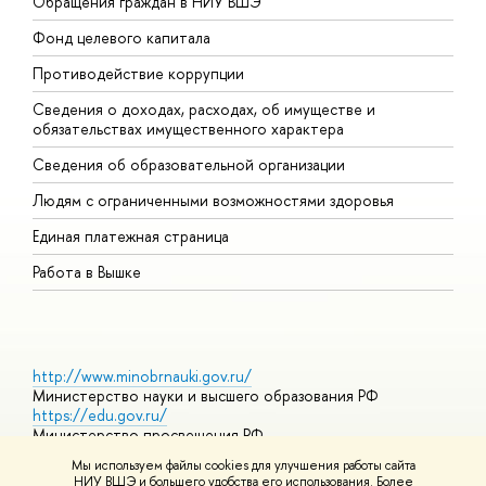
Обращения граждан в НИУ ВШЭ
А
Фонд целевого капитала
Д
Противодействие коррупции
Ц
Сведения о доходах, расходах, об имуществе и
Б
обязательствах имущественного характера
О
Сведения об образовательной организации
О
Людям с ограниченными возможностями здоровья
Единая платежная страница
Работа в Вышке
http://www.minobrnauki.gov.ru/
Министерство науки и высшего образования РФ
https://edu.gov.ru/
Министерство просвещения РФ
https://elearning.hse.ru/mooc
Мы используем файлы cookies для улучшения работы сайта
Массовые открытые онлайн-курсы
НИУ ВШЭ и большего удобства его использования. Более