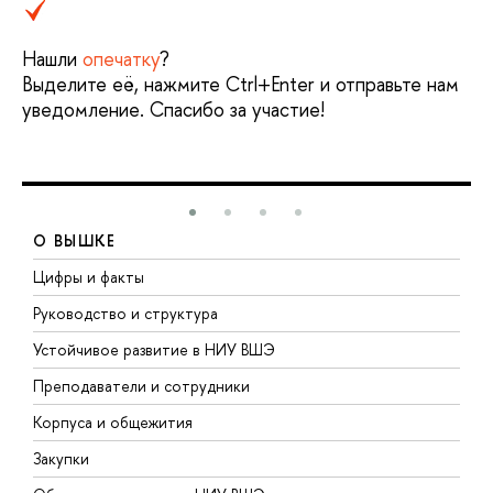
Нашли
опечатку
?
Выделите её, нажмите Ctrl+Enter и отправьте нам
уведомление. Спасибо за участие!
О ВЫШКЕ
Цифры и факты
Л
Руководство и структура
Д
Устойчивое развитие в НИУ ВШЭ
О
Преподаватели и сотрудники
П
Корпуса и общежития
В
Закупки
П