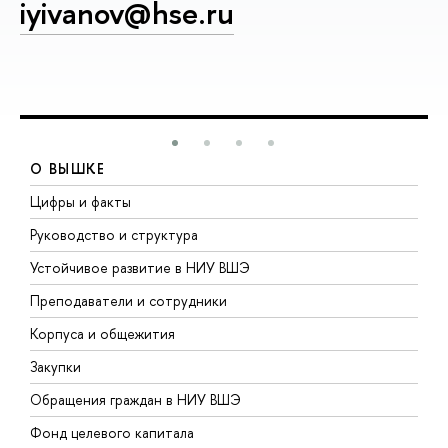
iyivanov@hse.ru
О ВЫШКЕ
Цифры и факты
Л
Руководство и структура
Д
Устойчивое развитие в НИУ ВШЭ
О
Преподаватели и сотрудники
П
Корпуса и общежития
В
Закупки
П
Обращения граждан в НИУ ВШЭ
А
Фонд целевого капитала
Д