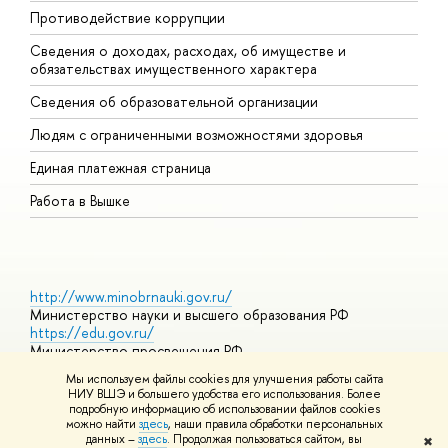
Противодействие коррупции
Ц
Сведения о доходах, расходах, об имуществе и
Б
обязательствах имущественного характера
О
Сведения об образовательной организации
О
Людям с ограниченными возможностями здоровья
Единая платежная страница
Работа в Вышке
http://www.minobrnauki.gov.ru/
Министерство науки и высшего образования РФ
https://edu.gov.ru/
Министерство просвещения РФ
https://elearning.hse.ru/mooc
Мы используем файлы cookies для улучшения работы сайта
Массовые открытые онлайн-курсы
НИУ ВШЭ и большего удобства его использования. Более
подробную информацию об использовании файлов cookies
можно найти
здесь
, наши правила обработки персональных
данных –
здесь
. Продолжая пользоваться сайтом, вы
✖
© НИУ ВШЭ 1993–2026
Адреса и контакты
Условия