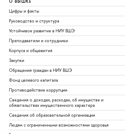
О ВЫШКЕ
Цифры и факты
Л
Руководство и структура
Д
Устойчивое развитие в НИУ ВШЭ
О
Преподаватели и сотрудники
П
Корпуса и общежития
В
Закупки
П
Обращения граждан в НИУ ВШЭ
А
Фонд целевого капитала
Д
Противодействие коррупции
Ц
Сведения о доходах, расходах, об имуществе и
Б
обязательствах имущественного характера
О
Сведения об образовательной организации
О
Людям с ограниченными возможностями здоровья