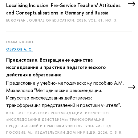
Localising Inclusion: Pre-Service Teachers' Attitudes
and Conceptualisations in Germany and Russia
EUROPEAN JOURNAL OF EDUCATION. 2026. VOL. 61. NO. 3.
ГЛАВА В КНИГЕ
ОБУХОВ А. С.
Предисловие. Возвращение единства
исследования и практики педагогического
действия в образование
Предисловие у учебно-методическому пособию А.М.
Михайловой "Методические рекомендации.
Искусство «исследования действием»:
трансформация представлений и практики учителя".
В КН.: МЕТОДИЧЕСКИЕ РЕКОМЕНДАЦИИ. ИСКУССТВО
«ИССЛЕДОВАНИЯ ДЕЙСТВИЕМ»: ТРАНСФОРМАЦИЯ
ПРЕДСТАВЛЕНИЙ И ПРАКТИКИ УЧИТЕЛЯ: УЧЕБ.-МЕТОД.
ПОСОБИЕ. М.: ИЗДАТЕЛЬСКИЙ ДОМ НИУ ВШЭ, 2026.
С. 5-8.