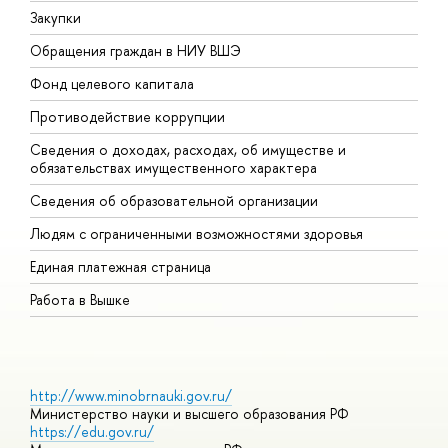
Закупки
П
Обращения граждан в НИУ ВШЭ
А
Фонд целевого капитала
Д
Противодействие коррупции
Ц
Сведения о доходах, расходах, об имуществе и
Б
обязательствах имущественного характера
О
Сведения об образовательной организации
О
Людям с ограниченными возможностями здоровья
Единая платежная страница
Работа в Вышке
http://www.minobrnauki.gov.ru/
Министерство науки и высшего образования РФ
https://edu.gov.ru/