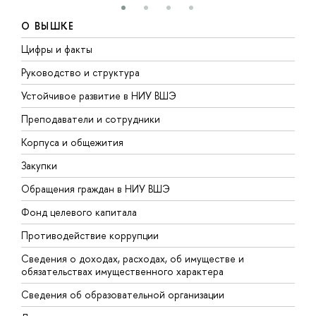
О ВЫШКЕ
Цифры и факты
Л
Руководство и структура
Д
Устойчивое развитие в НИУ ВШЭ
О
Преподаватели и сотрудники
П
Корпуса и общежития
В
Закупки
П
Обращения граждан в НИУ ВШЭ
А
Фонд целевого капитала
Д
Противодействие коррупции
Ц
Сведения о доходах, расходах, об имуществе и
Б
обязательствах имущественного характера
О
Сведения об образовательной организации
О