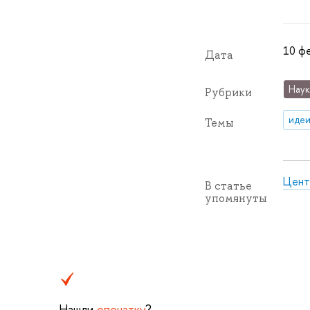
10 ф
Дата
Наук
Рубрики
идеи
Темы
Цент
В статье
упомянуты
Нашли
опечатку
?