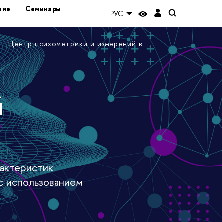
ние
Семинары
РУС
Центр психометрики и измерений в
й
актеристик
 с использованием