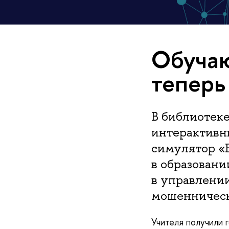
Обучаю
тепер
В библиотек
интерактивн
симулятор «
в образован
в управлени
мошенническ
Учителя получили 