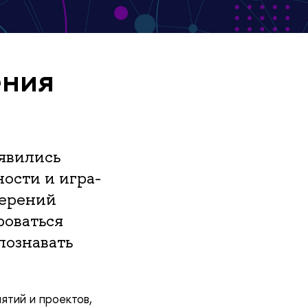
ения
явились
ости и игра-
мерений
роваться
познавать
ятий и проектов,