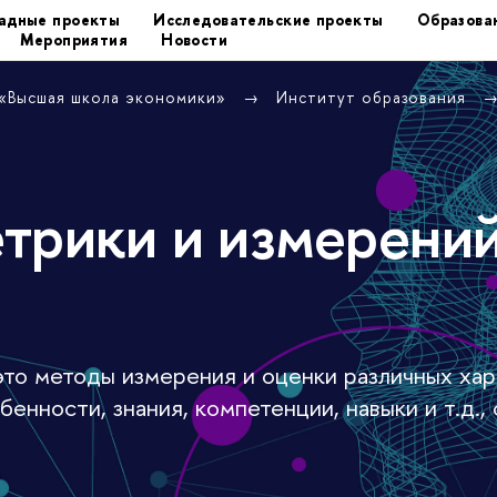
адные проекты
Исследовательские проекты
Образова
Мероприятия
Новости
 «Высшая школа экономики»
Институт образования
трики и измерени
то методы измерения и оценки различных хар
енности, знания, компетенции, навыки и т.д.,