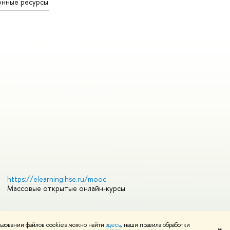
онные ресурсы
https://elearning.hse.ru/mooc
Массовые открытые онлайн-курсы
ьзовании файлов cookies можно найти
здесь
, наши правила обработки
Редактору