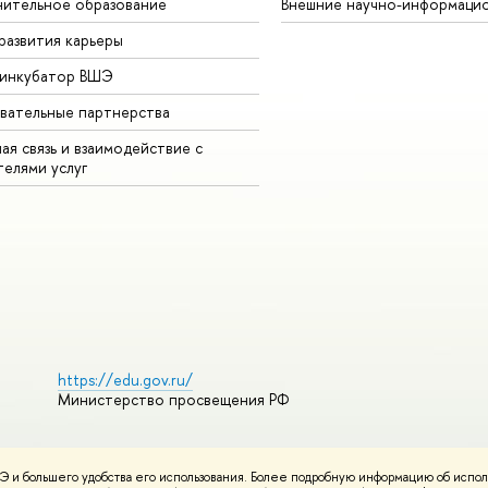
ительное образование
Внешние научно-информаци
развития карьеры
-инкубатор ВШЭ
вательные партнерства
ая связь и взаимодействие с
телями услуг
https://edu.gov.ru/
Министерство просвещения РФ
 и большего удобства его использования. Более подробную информацию об испол
ования материалов
Политика конфиденциальности
Карта сайта