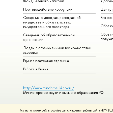
Фонд целевого капитала
Дополн
Противодействие коррупции
Центр 
Сведения о доходах, расходах, об
Бизнес
имуществе и обязательствах
Образо
имущественного характера
Обратн
Сведения об образовательной
получа
организации
Людям с ограниченными возможностями
здоровья
Единая платежная страница
Работа в Вышке
http://www.minobrnauki.gov.ru/
Министерство науки и высшего образования РФ
Мы используем файлы cookies для улучшения работы сайта НИУ ВШЭ
© НИУ ВШЭ 1993–2026
Адреса и контакты
Условия использ