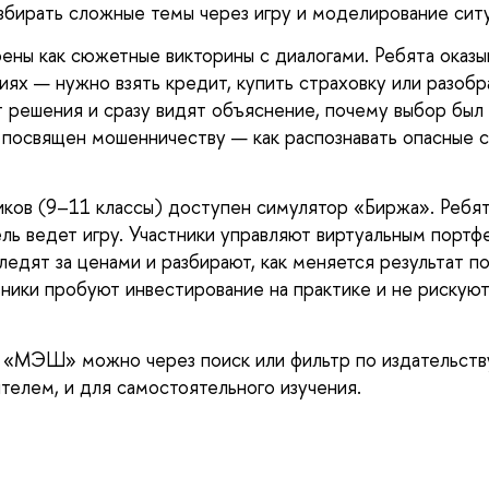
азбирать сложные темы через игру и моделирование ситу
ены как сюжетные викторины с диалогами. Ребята оказы
ях — нужно взять кредит, купить страховку или разобра
 решения и сразу видят объяснение, почему выбор был 
посвящен мошенничеству — как распознавать опасные с
ков (9–11 классы) доступен симулятор «Биржа». Ребя
ель ведет игру. Участники управляют виртуальным портф
ледят за ценами и разбирают, как меняется результат п
ьники пробуют инвестирование на практике и не рискую
 «МЭШ» можно через поиск или фильтр по издательств
ителем, и для самостоятельного изучения.