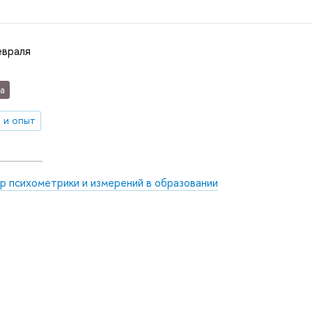
евраля
а
 и опыт
р психометрики и измерений в образовании