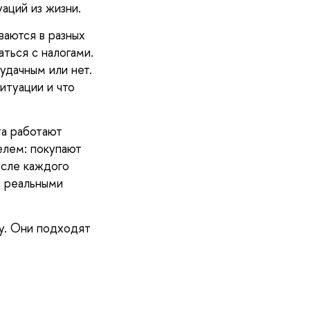
аций из жизни.
ваются в разных
ться с налогами.
удачным или нет.
итуации и что
та работают
елем: покупают
осле каждого
т реальными
у. Они подходят