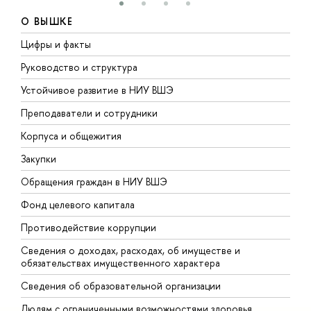
О ВЫШКЕ
Цифры и факты
Л
Руководство и структура
Д
Устойчивое развитие в НИУ ВШЭ
О
Преподаватели и сотрудники
П
Корпуса и общежития
В
Закупки
П
Обращения граждан в НИУ ВШЭ
А
Фонд целевого капитала
Д
Противодействие коррупции
Ц
Сведения о доходах, расходах, об имуществе и
Б
обязательствах имущественного характера
О
Сведения об образовательной организации
О
Людям с ограниченными возможностями здоровья