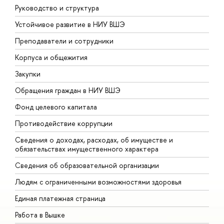
Руководство и структура
Д
Устойчивое развитие в НИУ ВШЭ
О
Преподаватели и сотрудники
П
Корпуса и общежития
В
Закупки
П
Обращения граждан в НИУ ВШЭ
А
Фонд целевого капитала
Д
Противодействие коррупции
Ц
Сведения о доходах, расходах, об имуществе и
Б
обязательствах имущественного характера
О
Сведения об образовательной организации
О
Людям с ограниченными возможностями здоровья
Единая платежная страница
Работа в Вышке