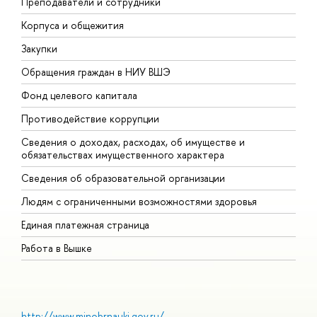
Преподаватели и сотрудники
П
Корпуса и общежития
В
Закупки
П
Обращения граждан в НИУ ВШЭ
А
Фонд целевого капитала
Д
Противодействие коррупции
Ц
Сведения о доходах, расходах, об имуществе и
Б
обязательствах имущественного характера
О
Сведения об образовательной организации
О
Людям с ограниченными возможностями здоровья
Единая платежная страница
Работа в Вышке
http://www.minobrnauki.gov.ru/