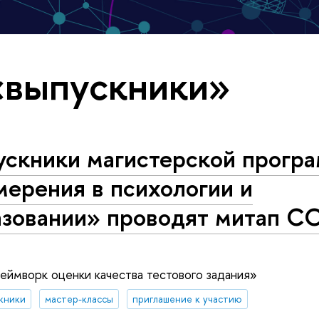
«выпускники»
ускники магистерской прогр
ерения в психологии и
азовании» проводят митап C
ймворк оценки качества тестового задания»
кники
мастер-классы
приглашение к участию