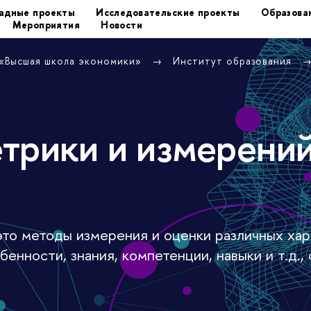
адные проекты
Исследовательские проекты
Образова
Мероприятия
Новости
 «Высшая школа экономики»
Институт образования
трики и измерени
то методы измерения и оценки различных хар
енности, знания, компетенции, навыки и т.д.,