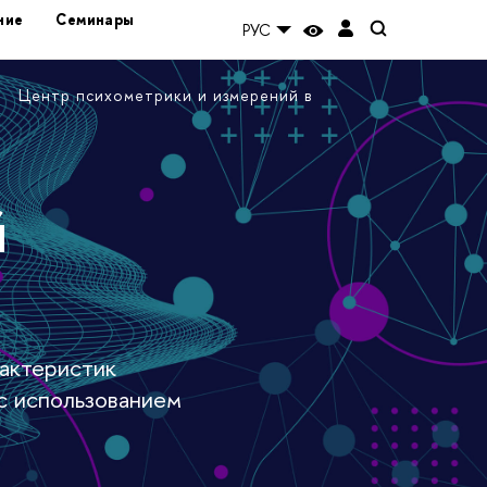
ние
Семинары
РУС
Центр психометрики и измерений в
й
актеристик
 с использованием