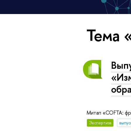
Тема 
Вып
«Изм
обр
Митап «COFTA: фре
Экспертиза
выпус