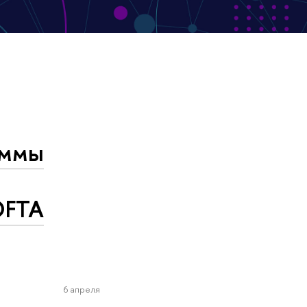
аммы
OFTA
6 апреля