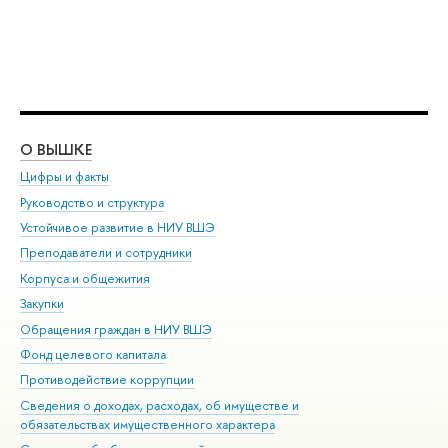
О ВЫШКЕ
ОБ
Цифры и факты
Ли
Руководство и структура
Дов
Устойчивое развитие в НИУ ВШЭ
Ол
Преподаватели и сотрудники
При
Корпуса и общежития
Вы
Закупки
При
Обращения граждан в НИУ ВШЭ
Ас
Фонд целевого капитала
До
Противодействие коррупции
Цен
Сведения о доходах, расходах, об имуществе и
Би
обязательствах имущественного характера
Об