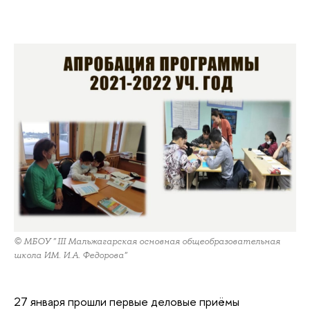
© МБОУ " III Мальжагарская основная общеобразовательная
школа ИМ. И.А. Федорова"
27 января прошли первые деловые приёмы