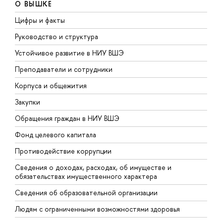
О ВЫШКЕ
Цифры и факты
Л
Руководство и структура
Д
Устойчивое развитие в НИУ ВШЭ
О
Преподаватели и сотрудники
П
Корпуса и общежития
В
Закупки
П
Обращения граждан в НИУ ВШЭ
А
Фонд целевого капитала
Д
Противодействие коррупции
Ц
Сведения о доходах, расходах, об имуществе и
Б
обязательствах имущественного характера
О
Сведения об образовательной организации
О
Людям с ограниченными возможностями здоровья