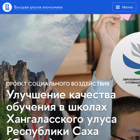
Высшая школа экономики
Меню
ПРОЕКТ СОЦИАЛЬНОГО ВОЗДЕЙСТВИЯ
Улучшение качества
обучения в школах
Хангаласского улуса
Республики Саха