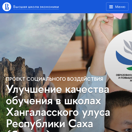
Высшая школа экономики
Меню
ПРОЕКТ СОЦИАЛЬНОГО ВОЗДЕЙСТВИЯ
Улучшение качества
обучения в школах
Хангаласского улуса
Республики Саха