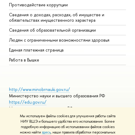
Противодействие коррупции
Ц
Сведения о доходах, расходах, об имуществе и
Б
обязательствах имущественного характера
О
Сведения об образовательной организации
О
Людям с ограниченными возможностями здоровья
Единая платежная страница
Работа в Вышке
http://www.minobrnauki.gov.ru/
Министерство науки и высшего образования РФ
https://edu.gov.ru/
Министерство просвещения РФ
https://elearning.hse.ru/mooc
Мы используем файлы cookies для улучшения работы сайта
Массовые открытые онлайн-курсы
НИУ ВШЭ и большего удобства его использования. Более
подробную информацию об использовании файлов cookies
можно найти
здесь
, наши правила обработки персональных