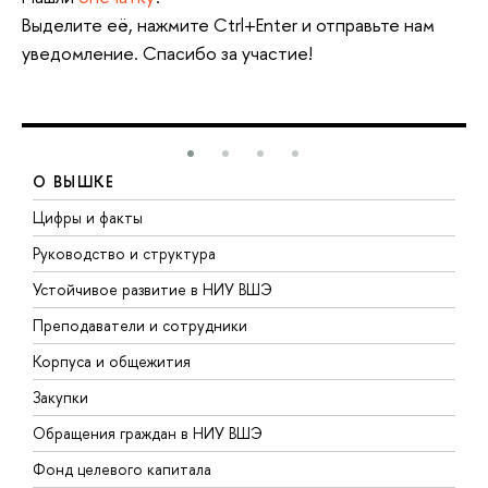
Выделите её, нажмите Ctrl+Enter и отправьте нам
уведомление. Спасибо за участие!
О ВЫШКЕ
Цифры и факты
Л
Руководство и структура
Д
Устойчивое развитие в НИУ ВШЭ
О
Преподаватели и сотрудники
П
Корпуса и общежития
В
Закупки
П
Обращения граждан в НИУ ВШЭ
А
Фонд целевого капитала
Д