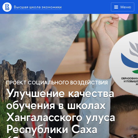
Высшая школа экономики
Меню
ПРОЕКТ СОЦИАЛЬНОГО ВОЗДЕЙСТВИЯ
Улучшение качества
обучения в школах
Хангаласского улуса
Республики Саха