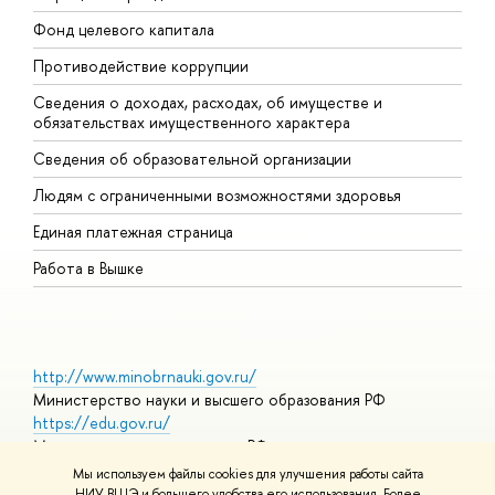
Фонд целевого капитала
Д
Противодействие коррупции
Ц
Сведения о доходах, расходах, об имуществе и
Б
обязательствах имущественного характера
О
Сведения об образовательной организации
О
Людям с ограниченными возможностями здоровья
Единая платежная страница
Работа в Вышке
http://www.minobrnauki.gov.ru/
Министерство науки и высшего образования РФ
https://edu.gov.ru/
Министерство просвещения РФ
https://elearning.hse.ru/mooc
Мы используем файлы cookies для улучшения работы сайта
Массовые открытые онлайн-курсы
НИУ ВШЭ и большего удобства его использования. Более