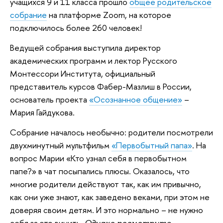
учащихся 9 и 11 класса прошло
общее родительское
собрание
на платформе Zoom, на которое
подключилось более 260 человек!
Ведущей собрания выступила директор
академических программ и лектор Русского
Монтессори Института, официальный
представитель курсов Фабер-Мазлиш в России,
основатель проекта
«Осознанное общение»
–
Мария Гайдукова.
Собрание началось необычно: родители посмотрели
двухминутный мультфильм
«Первобытный папа»
. На
вопрос Марии «Кто узнал себя в первобытном
папе?» в чат посыпались плюсы. Оказалось, что
многие родители действуют так, как им привычно,
как они уже знают, как заведено веками, при этом не
доверяя своим детям. И это нормально – не нужно
себя за это винить.
Однако посмотрите