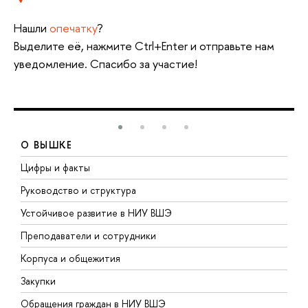
Нашли
опечатку
?
Выделите её, нажмите Ctrl+Enter и отправьте нам
уведомление. Спасибо за участие!
О ВЫШКЕ
Цифры и факты
Л
Руководство и структура
Д
Устойчивое развитие в НИУ ВШЭ
О
Преподаватели и сотрудники
П
Корпуса и общежития
В
Закупки
П
Обращения граждан в НИУ ВШЭ
А