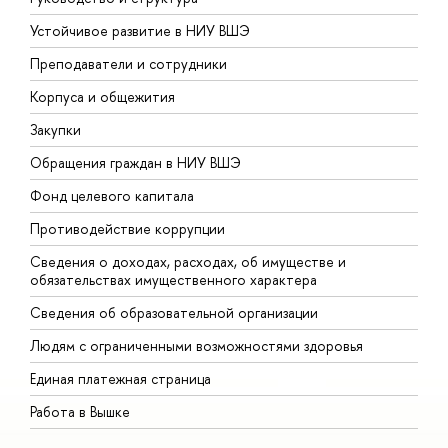
Устойчивое развитие в НИУ ВШЭ
О
Преподаватели и сотрудники
П
Корпуса и общежития
В
Закупки
П
Обращения граждан в НИУ ВШЭ
А
Фонд целевого капитала
Д
Противодействие коррупции
Ц
Сведения о доходах, расходах, об имуществе и
Б
обязательствах имущественного характера
О
Сведения об образовательной организации
О
Людям с ограниченными возможностями здоровья
Единая платежная страница
Работа в Вышке