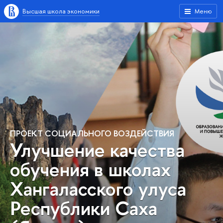
Высшая школа экономики
Меню
ПРОЕКТ СОЦИАЛЬНОГО ВОЗДЕЙСТВИЯ
Улучшение качества
обучения в школах
Хангаласского улуса
Республики Саха