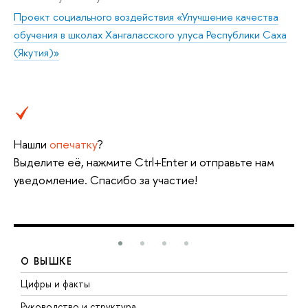
Проект социального воздействия «Улучшение качества
обучения в школах Хангаласского улуса Республики Саха
(Якутия)»
Нашли
опечатку
?
Выделите её, нажмите Ctrl+Enter и отправьте нам
уведомление. Спасибо за участие!
О ВЫШКЕ
Цифры и факты
Л
Руководство и структура
Д