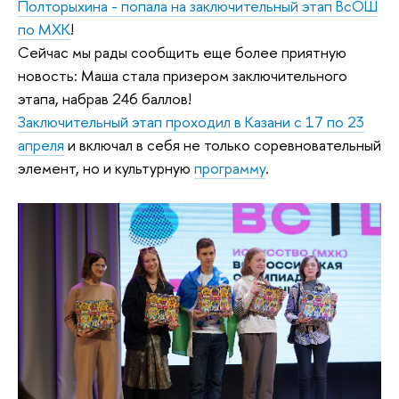
Полторыхина - попала на заключительный этап ВсОШ
по МХК
!
Сейчас мы рады сообщить еще более приятную
новость: Маша стала призером заключительного
этапа, набрав 246 баллов!
Заключительный этап проходил в Казани с 17 по 23
апреля
и включал в себя не только соревновательный
элемент, но и культурную
программу
.