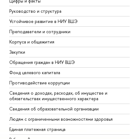
Цифры и факты
Л
Руководство и структура
Д
Устойчивое развитие в НИУ ВШЭ
О
Преподаватели и сотрудники
П
Корпуса и общежития
В
Закупки
П
Обращения граждан в НИУ ВШЭ
А
Фонд целевого капитала
Д
Противодействие коррупции
Ц
Сведения о доходах, расходах, об имуществе и
Б
обязательствах имущественного характера
О
Сведения об образовательной организации
О
Людям с ограниченными возможностями здоровья
Единая платежная страница