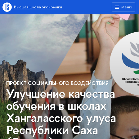
Высшая школа экономики
Меню
ПРОЕКТ СОЦИАЛЬНОГО ВОЗДЕЙСТВИЯ
Улучшение качества
обучения в школах
Хангаласского улуса
Республики Саха