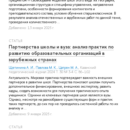
предметом — своеобразие моделей школ этого вида: их география,
организационная структура и специфика управления, направления
подготовки, особенности формирования контингента и
преподавательского состава, условия обучения старшеклассников. В
результате анализа отечественных и зарубежных работ по данной теме,
проведения количественного ...
Добавлено: 13 января 2025 г.
СТАТЬЯ
Партнерства школы и вуза: анализ практик по
развитию образовательных организаций в
зарубежных странах
Щетинина А. И.
,
Павлова М. К.
,
Цатрян М. А.
, Казанский
педагогический журнал 2024 Т. 30 № 3-4 С. 86–102
Актуальность. Мировая практика подтверждает важность внешних
партнеров в развитии школ. Партнерства помогают школам получить
дополнительное финансирование, внешнюю экспертизу, развить
кадры, создать возможности для получения практического опыта
учащимися. Одними из ключевых партнеров школ являются вузы.
Однако, несмотря на разнообразие существующих форм и практик
таких партнерств, до сих пор не проводилось системной работы по их
анализу и ...
Добавлено: 9 января 2025 г.
СТАТЬЯ