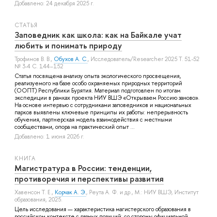
Добавлено: 24 декабря 2025 г.
СТАТЬЯ
Заповедник как школа: как на Байкале учат
любить и понимать природу
Трофимов В. В.
,
Обухов А. С.
, Исследователь/Researcher 2025 Т. 51-52
№ 3-4 С. 144–152
Статья посвящена анализу опыта экологического просвещения,
реализуемого на базе особо охраняемых природных территорий
(ООПТ) Республики Бурятия. Материал подготовлен по итогам
экспедиции в рамках проекта НИУ ВШЭ «Открываем Россию заново».
На основе интервью с сотрудниками заповедников и национальных
парков выявлены ключевые принципы их работы: непрерывность
обучения, партнерская модель взаимодействия с местными
сообществами, опора на практический опыт ...
Добавлено: 1 июня 2026 г.
КНИГА
Магистратура в России: тенденции,
противоречия и перспективы развития
Хавенсон Т. Е.
,
Корчак А. Э.
,
Реута А. Ф.
и др.
, М.: НИУ ВШЭ, Институт
образования, 2025.
Цель исследования — характеристика магистерского образования в
российском контексте с разных позиций: со стороны официальной