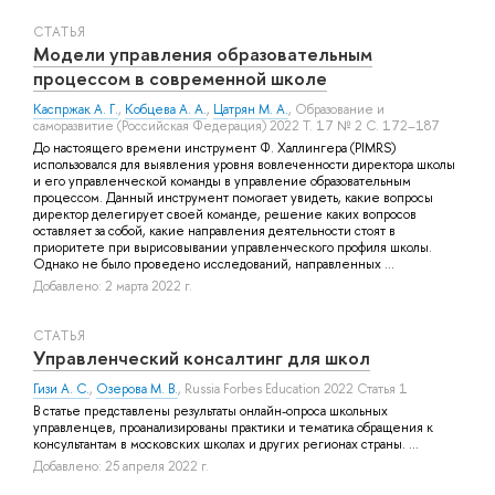
СТАТЬЯ
Модели управления образовательным
процессом в современной школе
Каспржак А. Г.
,
Кобцева А. А.
,
Цатрян М. А.
, Образование и
саморазвитие (Российская Федерация) 2022 Т. 17 № 2 С. 172–187
До настоящего времени инструмент Ф. Халлингера (PIMRS)
использовался для выявления уровня вовлеченности директора школы
и его управленческой команды в управление образовательным
процессом. Данный инструмент помогает увидеть, какие вопросы
директор делегирует своей команде, решение каких вопросов
оставляет за собой, какие направления деятельности стоят в
приоритете при вырисовывании управленческого профиля школы.
Однако не было проведено исследований, направленных ...
Добавлено: 2 марта 2022 г.
СТАТЬЯ
Управленческий консалтинг для школ
Гизи А. С.
,
Озерова М. В.
, Russia Forbes Education 2022 Статья 1
В статье представлены результаты онлайн-опроса школьных
управленцев, проанализированы практики и тематика обращения к
консультантам в московских школах и других регионах страны. ...
Добавлено: 25 апреля 2022 г.