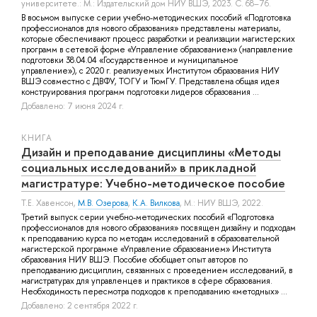
университете.: М.: Издательский дом НИУ ВШЭ, 2023. С. 68–76.
В восьмом выпуске серии учебно-методических пособий «Подготовка
профессионалов для нового образования» представлены материалы,
которые обеспечивают процесс разработки и реализации магистерских
программ в сетевой форме «Управление образованием» (направление
подготовки 38.04.04 «Государственное и муниципальное
управление»), с 2020 г. реализуемых Институтом образования НИУ
ВШЭ совместно с ДВФУ, ТОГУ и ТюмГУ. Представлена общая идея
конструирования программ подготовки лидеров образования ...
Добавлено: 7 июня 2024 г.
КНИГА
Дизайн и преподавание дисциплины «Методы
социальных исследований» в прикладной
магистратуре: Учебно-методическое пособие
Т.Е. Хавенсон
,
М.В. Озерова
,
К.А. Вилкова
, М.: НИУ ВШЭ, 2022.
Третий выпуск серии учебно-методических пособий «Подготовка
профессионалов для нового образования» посвящен дизайну и подходам
к преподаванию курса по методам исследований в образовательной
магистерской программе «Управление образованием» Института
образования НИУ ВШЭ. Пособие обобщает опыт авторов по
преподаванию дисциплин, связанных с проведением исследований, в
магистратурах для управленцев и практиков в сфере образования.
Необходимость пересмотра подходов к преподаванию «методных» ...
Добавлено: 2 сентября 2022 г.