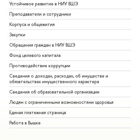
Устойчивое развитие в НИУ ВШЭ
О
Преподаватели и сотрудники
П
Корпуса и общежития
В
Закупки
П
Обращения граждан в НИУ ВШЭ
А
Фонд целевого капитала
Д
Противодействие коррупции
Ц
Сведения о доходах, расходах, об имуществе и
Б
обязательствах имущественного характера
О
Сведения об образовательной организации
О
Людям с ограниченными возможностями здоровья
Единая платежная страница
Работа в Вышке