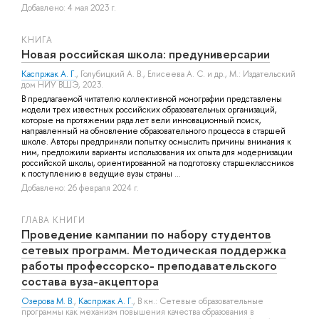
Добавлено: 4 мая 2023 г.
КНИГА
Новая российская школа: предуниверсарии
Каспржак А. Г.
,
Голубицкий А. В.
,
Елисеева А. С.
и др.
, М.: Издательский
дом НИУ ВШЭ, 2023.
В предлагаемой читателю коллективной монографии представлены
модели трех известных российских образовательных организаций,
которые на протяжении ряда лет вели инновационный поиск,
направленный на обновление образовательного процесса в старшей
школе. Авторы предприняли попытку осмыслить причины внимания к
ним, предложили варианты использования их опыта для модернизации
российской школы, ориентированной на подготовку старшеклассников
к поступлению в ведущие вузы страны ...
Добавлено: 26 февраля 2024 г.
ГЛАВА КНИГИ
Проведение кампании по набору студентов
сетевых программ. Методическая поддержка
работы профессорско- преподавательского
состава вуза-акцептора
Озерова М. В.
,
Каспржак А. Г.
, В кн.: Сетевые образовательные
программы как механизм повышения качества образования в