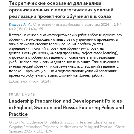
Теоретические основания для анализа
организационных и педагогических условий
реализации проектного обучения в школах
Кухарев А. И.
, Отечественная и зарубежная педагогика 2024 Т. 1 №
№ 2 (98) С. 140–155
В статье на основе анализа теоретических работ в области проектного
обучения, международных стандартов по управлению проектами, а
также психологических теорий решения проблем даются
определения понятий «проектное обучение» («проектная
деятельность учащихся», «метод проектов», project based learning),
«проект» и «проблема», выделяются основные этапы реализации
учебных проектов и логика деятельности ученика. Также на основе
анализа теорий обучения и современных исследований выделяется
перечень организационных и педагогических условий реализации
проектного обучения старших школьников. Данная работа ...
Добавлено: 7 июня 2024 г.
ГЛАВА КНИГИ
Leadership Preparation and Development Policies
in England, Sweden and Russia: Exploring Policy and
Practice
Gibson M.
,
Outhwaite D.
,
Sahlin S.
и др.
, , in: Teacher Education as an
Ongoing Professional Trajectory. Implications for Policy and Practice.: Cham:
Springer, 2023. P. 161–179.