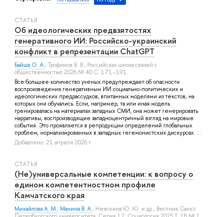
СТАТЬЯ
Об идеологических предвзятостях
генеративного ИИ: Российско-украинский
конфликт в репрезентации ChatGPT
Байша О. А.
,
Трофимов В. В.
, Российская школа связей с
общественностью 2026 № 40 С. 171–191
Все большее количество ученых предупреждает об опасности
воспроизведения генеративным ИИ социально-политических и
идеологических предрассудков, впитанных моделями из текстов, на
которых они обучались. Если, например, та или иная модель
тренировалась на материалах западных СМИ, она может генерировать
нарративы, воспроизводящие западноцентричный взгляд на мировые
события. Это проявляется в репродукции определений глобальных
проблем, нормализированных в западных гегемонистских дискурсах. ...
Добавлено: 21 апреля 2026 г.
СТАТЬЯ
(Не)универсальные компетенции: к вопросу о
едином компетентностном профиле
Камчатского края
Михайлова А. М.
,
Манина В. А.
,
Неяскина Ю. Ю.
и др.
, Вестник Санкт-
Петербургского университета. Серия 12: Социология 2025 Т. 18 № 1