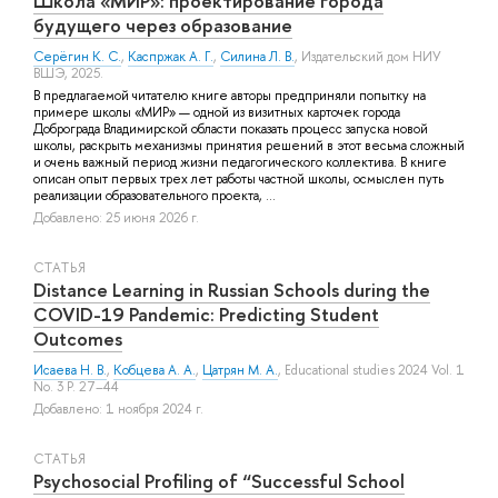
Школа «МИР»: проектирование города
будущего через образование
Серёгин К. С.
,
Каспржак А. Г.
,
Силина Л. В.
, Издательский дом НИУ
ВШЭ, 2025.
В предлагаемой читателю книге авторы предприняли попытку на
примере школы «МИР» — одной из визитных карточек города
Доброграда Владимирской области показать процесс запуска новой
школы, раскрыть механизмы принятия решений в этот весьма сложный
и очень важный период жизни педагогического коллектива. В книге
описан опыт первых трех лет работы частной школы, осмыслен путь
реализации образовательного проекта, ...
Добавлено: 25 июня 2026 г.
СТАТЬЯ
Distance Learning in Russian Schools during the
COVID-19 Pandemic: Predicting Student
Outcomes
Исаева Н. В.
,
Кобцева А. А.
,
Цатрян М. А.
, Educational studies 2024 Vol. 1
No. 3 P. 27–44
Добавлено: 1 ноября 2024 г.
СТАТЬЯ
Psychosocial Profiling of “Successful School