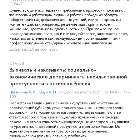
С. 54–71
Существующие исследования требований к профессии показывают,
что взрослым работающим людям на работе необходимо обладать
набором таких надпрофессиональных умений, или универсальных
компетенций, как, например, решение задач, критическое
мышление, креативность, адаптивность и др. При этом основное
исследовательское поле, как и прикладной вопрос, заключается в том,
насколько заявленные как международными организациями, так и
профессиональными стандартами компетенции являются не ...
Добавлено: 10 декабря 2025 г.
СТАТЬЯ
Выпивать и наказывать: социально-
экономические детерминанты насильственной
преступности в регионах России
Щетинина А. И.
,
Казун А. П.
, Социология власти 2025 Т. 37 № 4 С. 77–
100
Несмотря на тенденцию к снижению, уровень насильственных
преступлений (убийств, умышленного причинения тяжкого вреда
здоровью и пр.) в России остается сравнительно высоким. В статье
ставится вопрос о том, какие социально-экономические факторы,
показавшие свою значимость в международных исследованиях, влияют
на уровень насильственной преступности в регионах России. Мы
акцентируем внимание на трех основных детерминантах:
экономическом развитии региона, проблемах ...