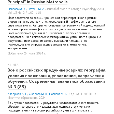
Principal” in Russian Metropolis
Павлова М. К.
,
Цатрян М. А.
, Journal of Modern Foreign Psychology 2024
Vol. 13 No. 2 P. 102–118
Исследователи во всем мире изучают директоров школ с разных
сторон, пытаясь составить психосоциальный профиль успешного
директора школы. Авторы использовали качественный подход, который
включал проведение фокус-группы с директорами и заместителями
школ мегаполиса для выявления управленческих практик и
представлений о ключевых характеристиках успешного лидера. По
результатам исследования авторы выделили пять доменов
психосоциального профиля директора школы мегаполиса:
выстраивание ...
Добавлено: 24 июля 2024 г.
КНИГА
Все о российских предуниверсариях: география,
условия проживания, управление, направления
обучения. Современная аналитика образования
№ 9 (83)
Каспржак А. Г.
,
Озерова М. В.
,
Павлова М. К.
и др.
, М.: НИУ ВШЭ,
Институт образования, 2024.
В выпуске представлены результаты исследовательского проекта,
объектом которого стали школы, являющиеся структурными
подразделениями ведущих российских университетов, а его