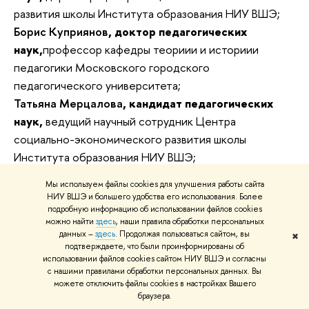
развития школы Института образования НИУ ВШЭ;
Борис Куприянов
,
доктор педагогических
наук,
профессор кафедры теориии и историии
педагогики Московского городского
педагогического университета;
Татьяна Мерцалова
,
кандидат педагогических
наук,
ведущий научный сотрудник Центра
социально-экономического развития школы
Института образования НИУ ВШЭ;
Александр Попов
,
доктор философских
Мы используем файлы cookies для улучшения работы сайта
наук,
профессор Федерального института развития
НИУ ВШЭ и большего удобства его использования. Более
образования.
подробную информацию об использовании файлов cookies
можно найти
здесь
, наши правила обработки персональных
данных –
здесь
. Продолжая пользоваться сайтом, вы
✖
Дискуссант
подтверждаете, что были проинформированы об
использовании файлов cookies сайтом НИУ ВШЭ и согласны
Катерина Поливанова
, доктор психологических
с нашими правилами обработки персональных данных. Вы
наук, профессор Института образования НИУ ВШЭ,
можете отключить файлы cookies в настройках Вашего
браузера.
профессор Московского городского психолого-