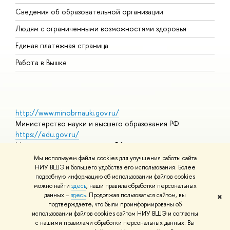
О
Сведения об образовательной организации
О
Людям с ограниченными возможностями здоровья
Единая платежная страница
Работа в Вышке
http://www.minobrnauki.gov.ru/
Министерство науки и высшего образования РФ
https://edu.gov.ru/
Министерство просвещения РФ
https://elearning.hse.ru/mooc
Мы используем файлы cookies для улучшения работы сайта
Массовые открытые онлайн-курсы
НИУ ВШЭ и большего удобства его использования. Более
подробную информацию об использовании файлов cookies
можно найти
здесь
, наши правила обработки персональных
данных –
здесь
. Продолжая пользоваться сайтом, вы
✖
© НИУ ВШЭ 1993–2026
Адреса и контакты
Условия
подтверждаете, что были проинформированы об
использования материалов
Политика конфиденциальности
Карта
использовании файлов cookies сайтом НИУ ВШЭ и согласны
сайта
с нашими правилами обработки персональных данных. Вы
Шрифты HSE Sans и HSE Slab разработаны в
Школе дизайна НИУ