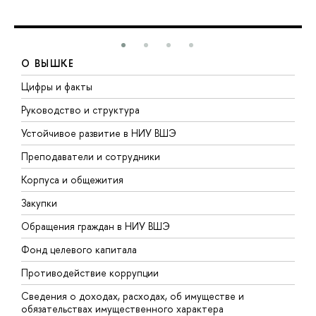
О ВЫШКЕ
Цифры и факты
Л
Руководство и структура
Д
Устойчивое развитие в НИУ ВШЭ
О
Преподаватели и сотрудники
П
Корпуса и общежития
В
Закупки
П
Обращения граждан в НИУ ВШЭ
А
Фонд целевого капитала
Д
Противодействие коррупции
Ц
Сведения о доходах, расходах, об имуществе и
Б
обязательствах имущественного характера