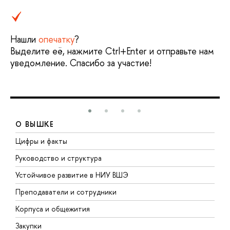
Нашли
опечатку
?
Выделите её, нажмите Ctrl+Enter и отправьте нам
уведомление. Спасибо за участие!
О ВЫШКЕ
Цифры и факты
Л
Руководство и структура
Д
Устойчивое развитие в НИУ ВШЭ
О
Преподаватели и сотрудники
П
Корпуса и общежития
В
Закупки
П