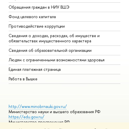
Обращения граждан в НИУ ВШЭ
А
Фонд целевого капитала
Д
Противодействие коррупции
Ц
Сведения о доходах, расходах, об имуществе и
Б
обязательствах имущественного характера
О
Сведения об образовательной организации
О
Людям с ограниченными возможностями здоровья
Единая платежная страница
Работа в Вышке
http://www.minobrnauki.gov.ru/
Министерство науки и высшего образования РФ
https://edu.gov.ru/
Министерство просвещения РФ
https://elearning.hse.ru/mooc