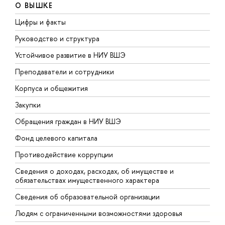
О ВЫШКЕ
Цифры и факты
Л
Руководство и структура
Д
Устойчивое развитие в НИУ ВШЭ
О
Преподаватели и сотрудники
П
Корпуса и общежития
В
Закупки
П
Обращения граждан в НИУ ВШЭ
А
Фонд целевого капитала
Д
Противодействие коррупции
Ц
Сведения о доходах, расходах, об имуществе и
Б
обязательствах имущественного характера
О
Сведения об образовательной организации
О
Людям с ограниченными возможностями здоровья