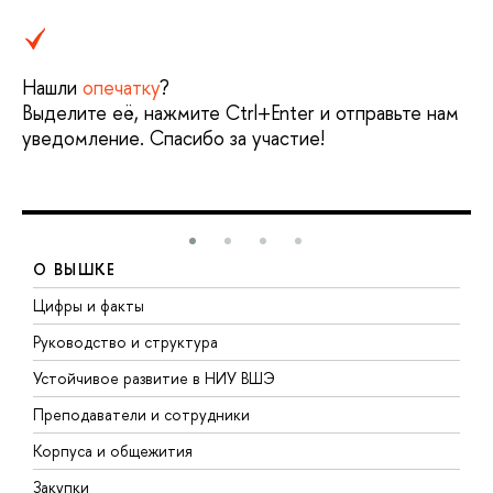
Нашли
опечатку
?
Выделите её, нажмите Ctrl+Enter и отправьте нам
уведомление. Спасибо за участие!
О ВЫШКЕ
Цифры и факты
Л
Руководство и структура
Д
Устойчивое развитие в НИУ ВШЭ
О
Преподаватели и сотрудники
П
Корпуса и общежития
В
Закупки
П