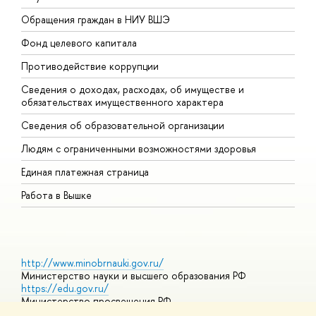
Обращения граждан в НИУ ВШЭ
А
Фонд целевого капитала
Д
Противодействие коррупции
Ц
Сведения о доходах, расходах, об имуществе и
Б
обязательствах имущественного характера
О
Сведения об образовательной организации
О
Людям с ограниченными возможностями здоровья
Единая платежная страница
Работа в Вышке
http://www.minobrnauki.gov.ru/
Министерство науки и высшего образования РФ
https://edu.gov.ru/
Министерство просвещения РФ
https://elearning.hse.ru/mooc