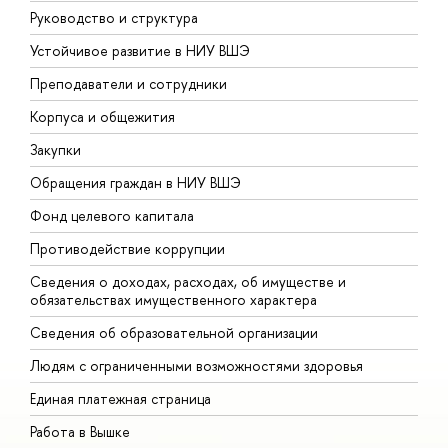
Руководство и структура
Д
Устойчивое развитие в НИУ ВШЭ
О
Преподаватели и сотрудники
П
Корпуса и общежития
В
Закупки
П
Обращения граждан в НИУ ВШЭ
А
Фонд целевого капитала
Д
Противодействие коррупции
Ц
Сведения о доходах, расходах, об имуществе и
Б
обязательствах имущественного характера
О
Сведения об образовательной организации
О
Людям с ограниченными возможностями здоровья
Единая платежная страница
Работа в Вышке