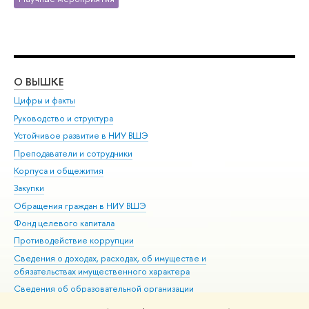
О ВЫШКЕ
ОБ
Цифры и факты
Ли
Руководство и структура
Дов
Устойчивое развитие в НИУ ВШЭ
Ол
Преподаватели и сотрудники
При
Корпуса и общежития
Вы
Закупки
При
Обращения граждан в НИУ ВШЭ
Ас
Фонд целевого капитала
До
Противодействие коррупции
Цен
Сведения о доходах, расходах, об имуществе и
Би
обязательствах имущественного характера
Об
Сведения об образовательной организации
Обр
Людям с ограниченными возможностями здоровья