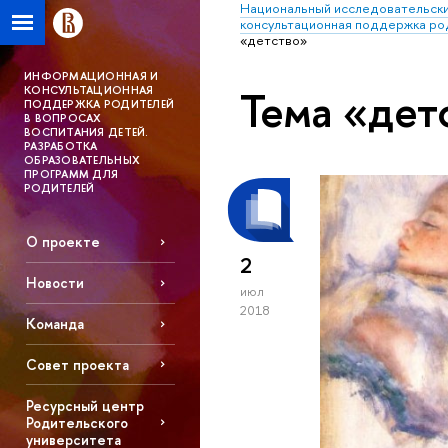
Национальный исследовательски
консультационная поддержка ро
«детство»
ИНФОРМАЦИОННАЯ И
Тема «дет
КОНСУЛЬТАЦИОННАЯ
ПОДДЕРЖКА РОДИТЕЛЕЙ
В ВОПРОСАХ
ВОСПИТАНИЯ ДЕТЕЙ.
РАЗРАБОТКА
ОБРАЗОВАТЕЛЬНЫХ
ПРОГРАММ ДЛЯ
РОДИТЕЛЕЙ
О проекте
2
Новости
июл
2018
Команда
Совет проекта
Ресурсный центр
Родительского
университета