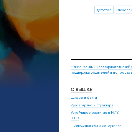
детство
поколе
Национальный исследовательский 
поддержка родителей в вопросах в
О ВЫШКЕ
Цифры и факты
Руководство и структура
Устойчивое развитие в НИУ
ВШЭ
Преподаватели и сотрудники