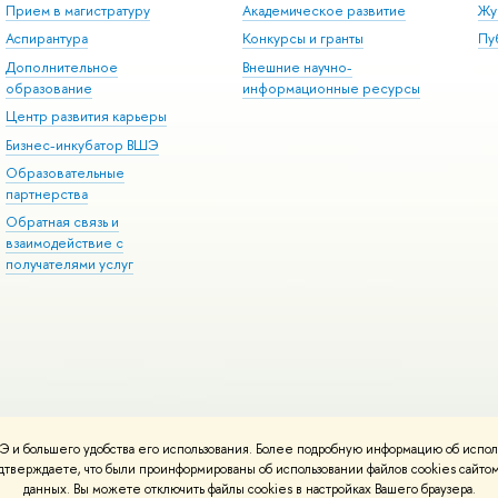
Прием в магистратуру
Академическое развитие
Жу
Аспирантура
Конкурсы и гранты
Пу
Дополнительное
Внешние научно-
образование
информационные ресурсы
Центр развития карьеры
Бизнес-инкубатор ВШЭ
Образовательные
партнерства
Обратная связь и
взаимодействие с
получателями услуг
 и большего удобства его использования. Более подробную информацию об испол
онтакты
Условия использования материалов
Политика конфиденциальност
подтверждаете, что были проинформированы об использовании файлов cookies сай
ботаны в
Школе дизайна НИУ ВШЭ
данных. Вы можете отключить файлы cookies в настройках Вашего браузера.