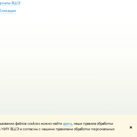
рналы ВШЭ
бликации
ьзовании файлов cookies можно найти
здесь
, наши правила обработки
и
Карта сайта
Редактору
✖
том НИУ ВШЭ и согласны с нашими правилами обработки персональных