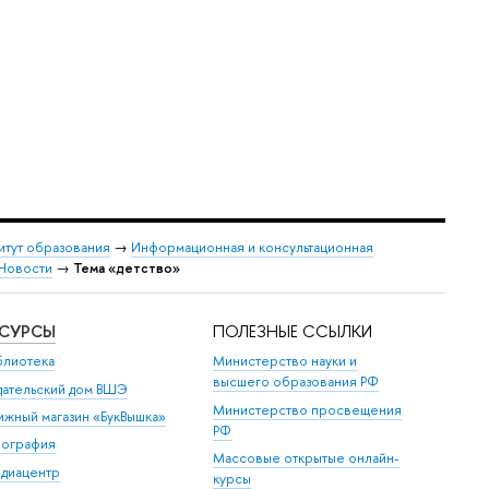
итут образования
→
Информационная и консультационная
Новости
→
Тема «детство»
ЕСУРСЫ
ПОЛЕЗНЫЕ ССЫЛКИ
блиотека
Министерство науки и
высшего образования РФ
дательский дом ВШЭ
Министерство просвещения
ижный магазин «БукВышка»
РФ
пография
Массовые открытые онлайн-
диацентр
курсы