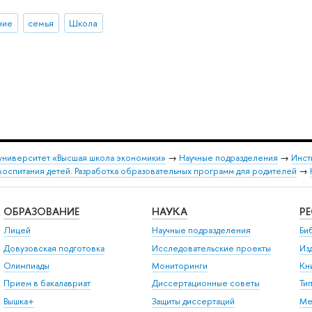
ние
семья
Школа
университет «Высшая школа экономики»
→
Научные подразделения
→
Инст
оспитания детей. Разработка образовательных программ для родителей
→
ОБРАЗОВАНИЕ
НАУКА
Р
Лицей
Научные подразделения
Би
Довузовская подготовка
Исследовательские проекты
Из
Олимпиады
Мониторинги
Кн
Прием в бакалавриат
Диссертационные советы
Ти
Вышка+
Защиты диссертаций
Ме