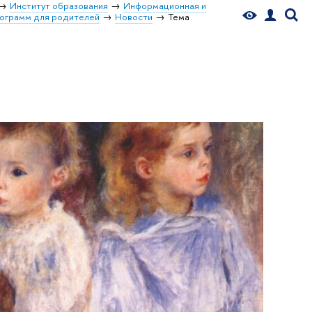
Институт образования
Информационная и
рограмм для родителей
Новости
Тема