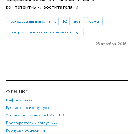
компетентными воспитателями.
исследования и аналитика
IQ
дети
семья
Центр исследований современного детства
23 декабря 2016
О ВЫШКЕ
ОБ
Цифры и факты
Ли
Руководство и структура
Дов
Устойчивое развитие в НИУ ВШЭ
Ол
Преподаватели и сотрудники
При
Корпуса и общежития
Вы