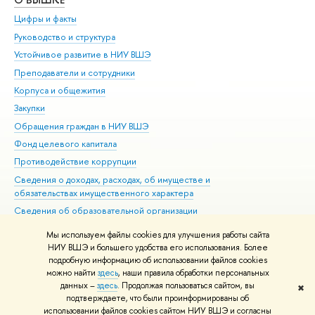
Цифры и факты
Ли
Руководство и структура
Дов
Устойчивое развитие в НИУ ВШЭ
Ол
Преподаватели и сотрудники
При
Корпуса и общежития
Вы
Закупки
При
Обращения граждан в НИУ ВШЭ
Ас
Фонд целевого капитала
До
Противодействие коррупции
Цен
Сведения о доходах, расходах, об имуществе и
Би
обязательствах имущественного характера
Об
Сведения об образовательной организации
Обр
Людям с ограниченными возможностями здоровья
Мы используем файлы cookies для улучшения работы сайта
Единая платежная страница
НИУ ВШЭ и большего удобства его использования. Более
подробную информацию об использовании файлов cookies
Работа в Вышке
можно найти
здесь
, наши правила обработки персональных
данных –
здесь
. Продолжая пользоваться сайтом, вы
✖
Редактору
подтверждаете, что были проинформированы об
© НИУ ВШЭ 1993–2026
Адреса и контакты
Условия использования
использовании файлов cookies сайтом НИУ ВШЭ и согласны