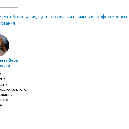
итут образования
,
Центр развития навыков и профессиональн
зования
ева Вера
еевна
р
тия
ов и
ссионального
ования:
ктор
а