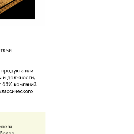
ртами
 продукта или
ы и должности,
т 68% компаний.
классического
ивела
 более