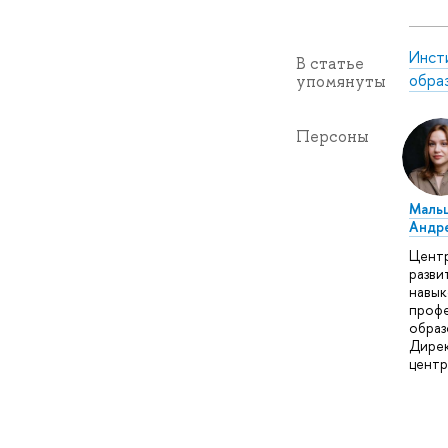
Инст
В статье
обра
упомянуты
Персоны
Мальц
Андр
Цент
разви
навык
профе
образ
Дире
центр