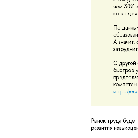
чем 30% з
колледжа 
По данны
образован
А значит,
затруднит
С другой 
быстрое у
предполаг
компетен
и професс
Рынок труда будет
развития навыкоце