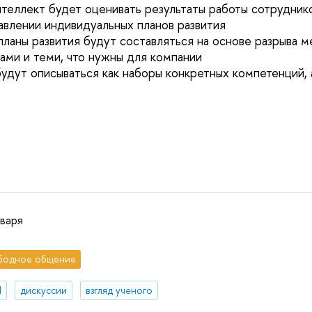
нтеллект будет оценивать результаты работы сотруднико
тавлении индивидуальных планов развития
планы развития будут составляться на основе разрыва
ками и теми, что нужны для компании
 будут описываться как наборы конкретных компетенций,
нваря
бодное общение
И
дискуссии
взгляд ученого