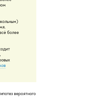
лом
школьным)
мя.
 всё более
ходит
,
ровых
ков
гипотез вероятного