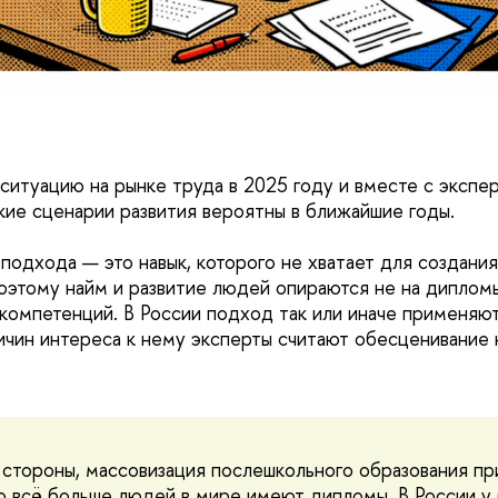
ситуацию на рынке труда в 2025 году и вместе с экспе
акие сценарии развития вероятны в ближайшие годы.
подхода — это навык, которого не хватает для создания
Поэтому найм и развитие людей опираются не на диплом
 компетенций. В России подход так или иначе применяю
ичин интереса к нему эксперты считают обесценивание 
стороны, массовизация послешкольного образования пр
то всё больше людей в мире имеют дипломы. В России у