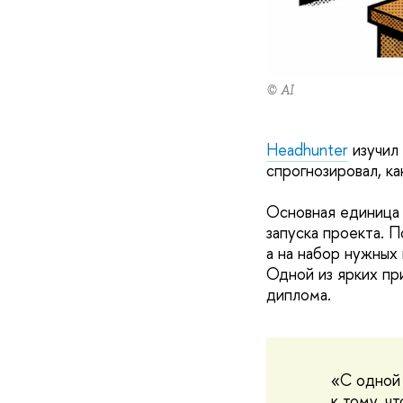
© AI
Headhunter
изучил 
спрогнозировал, к
Основная единица 
запуска проекта. 
а на набор нужных
Одной из ярких пр
диплома.
«С одной 
к тому, ч