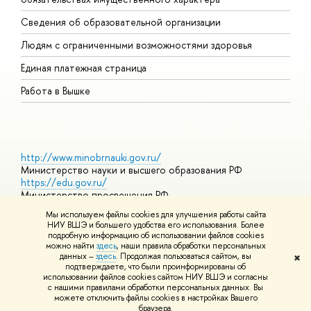
О
Сведения об образовательной организации
О
Людям с ограниченными возможностями здоровья
Единая платежная страница
Работа в Вышке
http://www.minobrnauki.gov.ru/
Министерство науки и высшего образования РФ
https://edu.gov.ru/
Министерство просвещения РФ
https://elearning.hse.ru/mooc
Мы используем файлы cookies для улучшения работы сайта
Массовые открытые онлайн-курсы
НИУ ВШЭ и большего удобства его использования. Более
подробную информацию об использовании файлов cookies
можно найти
здесь
, наши правила обработки персональных
данных –
здесь
. Продолжая пользоваться сайтом, вы
✖
© НИУ ВШЭ 1993–2026
Адреса и контакты
Условия
подтверждаете, что были проинформированы об
использования материалов
Политика конфиденциальности
Карта
использовании файлов cookies сайтом НИУ ВШЭ и согласны
сайта
с нашими правилами обработки персональных данных. Вы
Шрифты HSE Sans и HSE Slab разработаны в
Школе дизайна НИУ
можете отключить файлы cookies в настройках Вашего
ВШЭ
браузера.