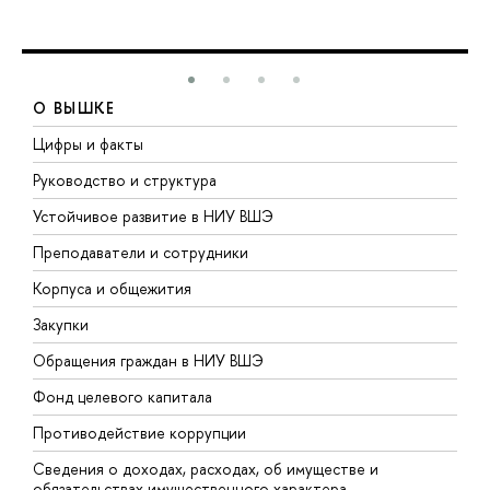
О ВЫШКЕ
Цифры и факты
Л
Руководство и структура
Д
Устойчивое развитие в НИУ ВШЭ
О
Преподаватели и сотрудники
П
Корпуса и общежития
В
Закупки
П
Обращения граждан в НИУ ВШЭ
А
Фонд целевого капитала
Д
Противодействие коррупции
Ц
Сведения о доходах, расходах, об имуществе и
Б
обязательствах имущественного характера