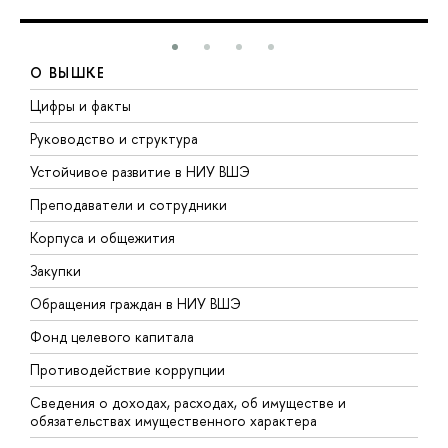
О ВЫШКЕ
Цифры и факты
Л
Руководство и структура
Д
Устойчивое развитие в НИУ ВШЭ
О
Преподаватели и сотрудники
П
Корпуса и общежития
В
Закупки
П
Обращения граждан в НИУ ВШЭ
А
Фонд целевого капитала
Д
Противодействие коррупции
Ц
Сведения о доходах, расходах, об имуществе и
Б
обязательствах имущественного характера
О