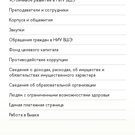
Преподаватели и сотрудники
П
Корпуса и общежития
В
Закупки
П
Обращения граждан в НИУ ВШЭ
А
Фонд целевого капитала
Д
Противодействие коррупции
Ц
Сведения о доходах, расходах, об имуществе и
Б
обязательствах имущественного характера
О
Сведения об образовательной организации
О
Людям с ограниченными возможностями здоровья
Единая платежная страница
Работа в Вышке