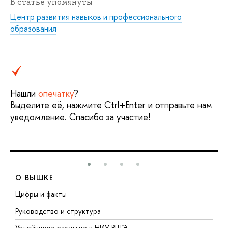
В статье упомянуты
Центр развития навыков и профессионального
образования
Нашли
опечатку
?
Выделите её, нажмите Ctrl+Enter и отправьте нам
уведомление. Спасибо за участие!
О ВЫШКЕ
Цифры и факты
Л
Руководство и структура
Д
Устойчивое развитие в НИУ ВШЭ
О