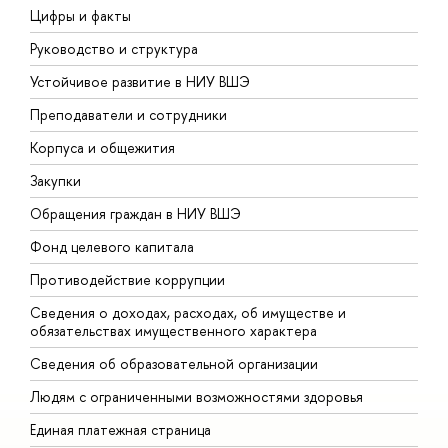
Цифры и факты
Л
Руководство и структура
Д
Устойчивое развитие в НИУ ВШЭ
О
Преподаватели и сотрудники
П
Корпуса и общежития
В
Закупки
П
Обращения граждан в НИУ ВШЭ
А
Фонд целевого капитала
Д
Противодействие коррупции
Ц
Сведения о доходах, расходах, об имуществе и
Б
обязательствах имущественного характера
О
Сведения об образовательной организации
О
Людям с ограниченными возможностями здоровья
Единая платежная страница