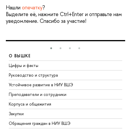
Нашли
опечатку
?
Выделите её, нажмите Ctrl+Enter и отправьте нам
уведомление. Спасибо за участие!
О ВЫШКЕ
Цифры и факты
Л
Руководство и структура
Д
Устойчивое развитие в НИУ ВШЭ
О
Преподаватели и сотрудники
П
Корпуса и общежития
В
Закупки
П
Обращения граждан в НИУ ВШЭ
А