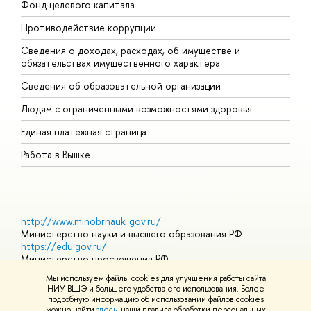
Фонд целевого капитала
Д
Противодействие коррупции
Ц
Сведения о доходах, расходах, об имуществе и
Б
обязательствах имущественного характера
О
Сведения об образовательной организации
О
Людям с ограниченными возможностями здоровья
Единая платежная страница
Работа в Вышке
http://www.minobrnauki.gov.ru/
Министерство науки и высшего образования РФ
https://edu.gov.ru/
Министерство просвещения РФ
https://elearning.hse.ru/mooc
Мы используем файлы cookies для улучшения работы сайта
Массовые открытые онлайн-курсы
НИУ ВШЭ и большего удобства его использования. Более
подробную информацию об использовании файлов cookies
можно найти
здесь
, наши правила обработки персональных