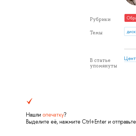
Обр
Рубрики
диск
Темы
Цент
В статье
упомянуты
Нашли
опечатку
?
Выделите её, нажмите Ctrl+Enter и отправьт