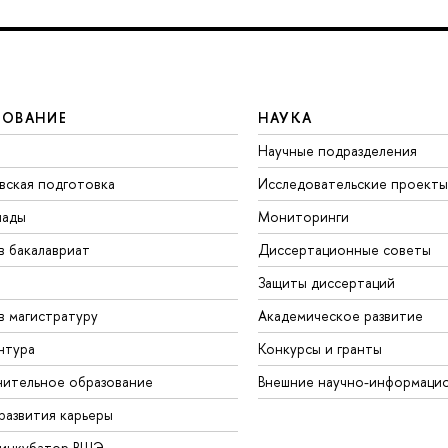
ЗОВАНИЕ
НАУКА
Научные подразделения
вская подготовка
Исследовательские проекты
иады
Мониторинги
в бакалавриат
Диссертационные советы
Защиты диссертаций
в магистратуру
Академическое развитие
нтура
Конкурсы и гранты
ительное образование
Внешние научно-информаци
развития карьеры
-инкубатор ВШЭ