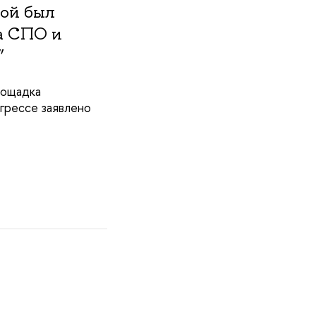
вой был
а СПО и
”
лощадка
нгрессе заявлено