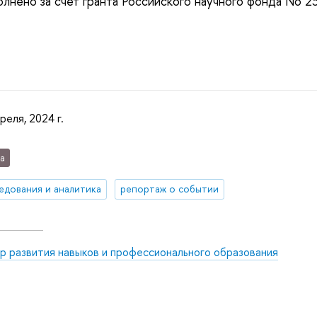
лнено за счет гранта Российского научного фонда No 
реля, 2024 г.
а
едования и аналитика
репортаж о событии
р развития навыков и профессионального образования