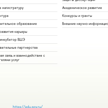
в магистратуру
Академическое развитие
нтура
Конкурсы и гранты
ительное образование
Внешние научно-информаци
развития карьеры
-инкубатор ВШЭ
вательные партнерства
ая связь и взаимодействие с
телями услуг
https://edu.gov.ru/