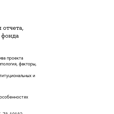
 отчета,
 фонда
ива проекта
ипология, факторы,
титуциональных и
 особенностях