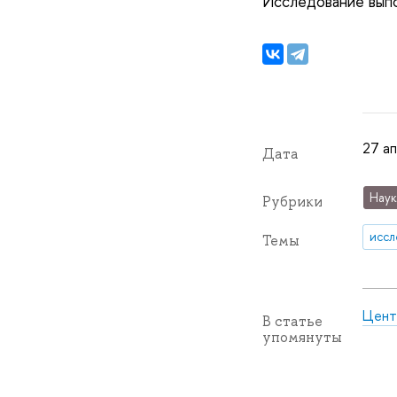
Исследование выпо
27 ап
Дата
Наук
Рубрики
иссл
Темы
Цент
В статье
упомянуты