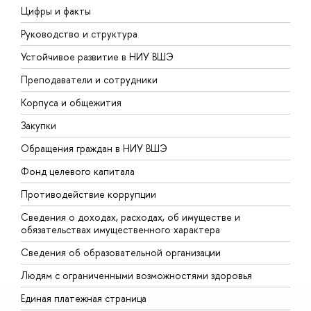
Цифры и факты
Л
Руководство и структура
Д
Устойчивое развитие в НИУ ВШЭ
О
Преподаватели и сотрудники
П
Корпуса и общежития
В
Закупки
П
Обращения граждан в НИУ ВШЭ
А
Фонд целевого капитала
Д
Противодействие коррупции
Ц
Сведения о доходах, расходах, об имуществе и
Б
обязательствах имущественного характера
О
Сведения об образовательной организации
О
Людям с ограниченными возможностями здоровья
Единая платежная страница