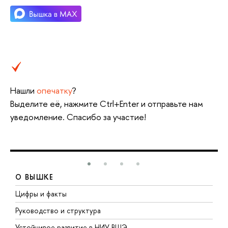
Нашли
опечатку
?
Выделите её, нажмите Ctrl+Enter и отправьте нам
уведомление. Спасибо за участие!
О ВЫШКЕ
Цифры и факты
Л
Руководство и структура
Д
Устойчивое развитие в НИУ ВШЭ
О