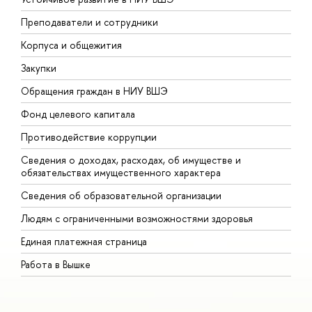
Преподаватели и сотрудники
П
Корпуса и общежития
В
Закупки
П
Обращения граждан в НИУ ВШЭ
А
Фонд целевого капитала
Д
Противодействие коррупции
Ц
Сведения о доходах, расходах, об имуществе и
Б
обязательствах имущественного характера
О
Сведения об образовательной организации
О
Людям с ограниченными возможностями здоровья
Единая платежная страница
Работа в Вышке