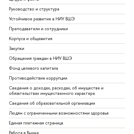
Руководство и структура
Д
Устойчивое развитие в НИУ ВШЭ
О
Преподаватели и сотрудники
П
Корпуса и общежития
В
Закупки
П
Обращения граждан в НИУ ВШЭ
А
Фонд целевого капитала
Д
Противодействие коррупции
Ц
Сведения о доходах, расходах, об имуществе и
Б
обязательствах имущественного характера
О
Сведения об образовательной организации
О
Людям с ограниченными возможностями здоровья
Единая платежная страница
Работа в Вышке