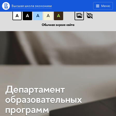
A
A
A
АБB
АБB
АБB
Высшая школа экономики
Меню
А
А
А
А
А
Обычная версия сайта
Департамент
образовательных
программ