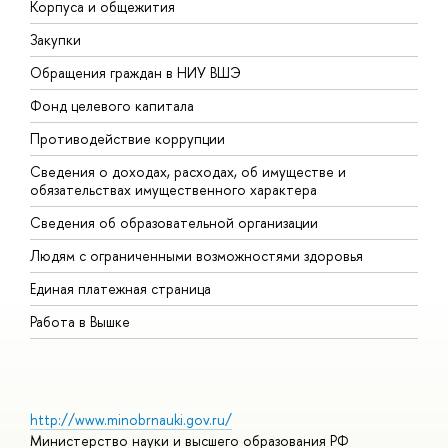
Корпуса и общежития
В
Закупки
П
Обращения граждан в НИУ ВШЭ
А
Фонд целевого капитала
Д
Противодействие коррупции
Ц
Сведения о доходах, расходах, об имуществе и
Б
обязательствах имущественного характера
О
Сведения об образовательной организации
О
Людям с ограниченными возможностями здоровья
Единая платежная страница
Работа в Вышке
http://www.minobrnauki.gov.ru/
Министерство науки и высшего образования РФ