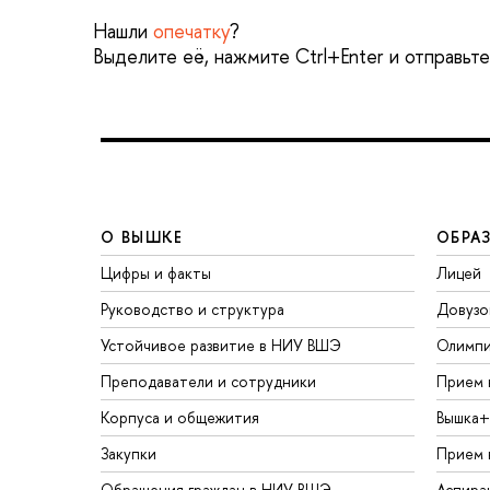
Нашли
опечатку
?
Выделите её, нажмите Ctrl+Enter и отправьт
О ВЫШКЕ
ОБРА
Цифры и факты
Лицей
Руководство и структура
Довузо
Устойчивое развитие в НИУ ВШЭ
Олимп
Преподаватели и сотрудники
Прием 
Корпуса и общежития
Вышка+
Закупки
Прием 
Обращения граждан в НИУ ВШЭ
Аспира