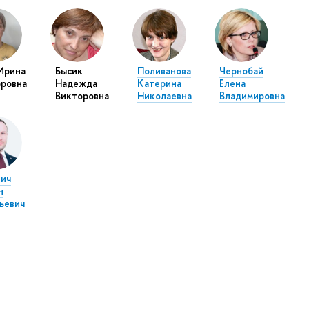
Ирина
Бысик
Поливанова
Чернобай
ровна
Надежда
Катерина
Елена
Викторовна
Николаевна
Владимировна
ич
н
ьевич