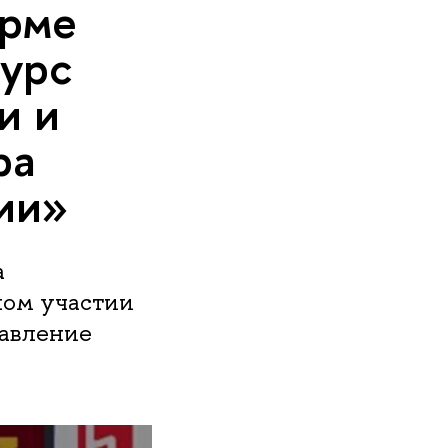
орме
курс
и и
ра
ии»
а
ном участии
авление