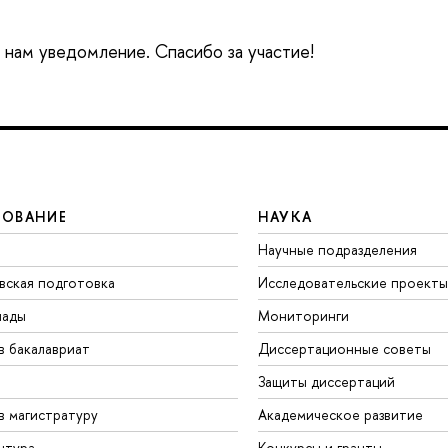
е нам уведомление. Спасибо за участие!
ЗОВАНИЕ
НАУКА
Научные подразделения
вская подготовка
Исследовательские проекты
иады
Мониторинги
в бакалавриат
Диссертационные советы
Защиты диссертаций
в магистратуру
Академическое развитие
нтура
Конкурсы и гранты