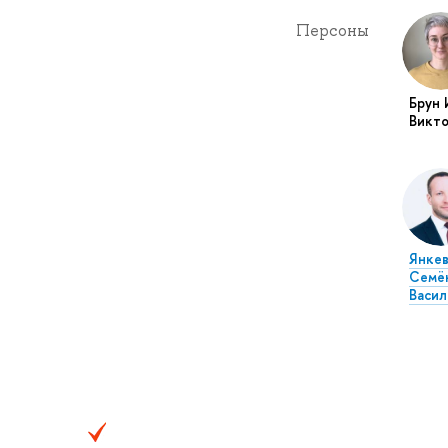
Персоны
Брун 
Викто
Янкев
Семё
Васил