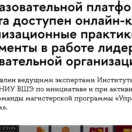
азовательной платф
ra доступен онлайн-
изационные практик
менты в работе лиде
вательной организац
овлен ведущими экспертами Институт
 НИУ ВШЭ по инициативе и при актив
оманды магистерской программы «Упр
м».