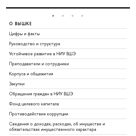
О ВЫШКЕ
Цифры и факты
Л
Руководство и структура
Д
Устойчивое развитие в НИУ ВШЭ
О
Преподаватели и сотрудники
П
Корпуса и общежития
В
Закупки
П
Обращения граждан в НИУ ВШЭ
А
Фонд целевого капитала
Д
Противодействие коррупции
Ц
Сведения о доходах, расходах, об имуществе и
Б
обязательствах имущественного характера
О