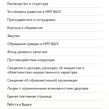
Руководство и структура
Д
Устойчивое развитие в НИУ ВШЭ
О
Преподаватели и сотрудники
П
Корпуса и общежития
В
Закупки
П
Обращения граждан в НИУ ВШЭ
А
Фонд целевого капитала
Д
Противодействие коррупции
Ц
Сведения о доходах, расходах, об имуществе и
Б
обязательствах имущественного характера
О
Сведения об образовательной организации
О
Людям с ограниченными возможностями здоровья
Единая платежная страница
Работа в Вышке