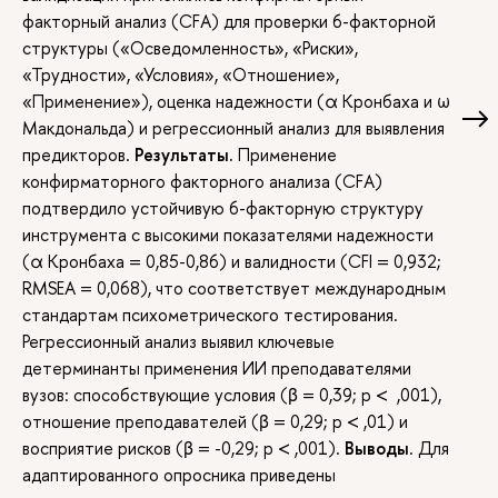
факторный анализ (CFA) для проверки 6-факторной
структуры («Осведомленность», «Риски»,
«Трудности», «Условия», «Отношение»,
«Применение»), оценка надежности (α Кронбаха и ω
Макдональда) и регрессионный анализ для выявления
предикторов.
Результаты.
Применение
конфирматорного факторного анализа (CFA)
подтвердило устойчивую 6-факторную структуру
инструмента с высокими показателями надежности
(α Кронбаха = 0,85-0,86) и валидности (CFI = 0,932;
RMSEA = 0,068), что соответствует международным
стандартам психометрического тестирования.
Регрессионный анализ выявил ключевые
детерминанты применения ИИ преподавателями
вузов: способствующие условия (β = 0,39; p < ,001),
отношение преподавателей (β = 0,29; p < ,01) и
восприятие рисков (β = -0,29; p < ,001).
Выводы
. Для
адаптированного опросника приведены