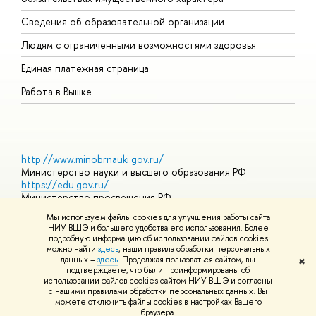
О
Сведения об образовательной организации
О
Людям с ограниченными возможностями здоровья
Единая платежная страница
Работа в Вышке
http://www.minobrnauki.gov.ru/
Министерство науки и высшего образования РФ
https://edu.gov.ru/
Министерство просвещения РФ
https://elearning.hse.ru/mooc
Мы используем файлы cookies для улучшения работы сайта
Массовые открытые онлайн-курсы
НИУ ВШЭ и большего удобства его использования. Более
подробную информацию об использовании файлов cookies
можно найти
здесь
, наши правила обработки персональных
данных –
здесь
. Продолжая пользоваться сайтом, вы
✖
© НИУ ВШЭ 1993–2026
Адреса и контакты
Условия
подтверждаете, что были проинформированы об
использования материалов
Политика конфиденциальности
Карта
использовании файлов cookies сайтом НИУ ВШЭ и согласны
сайта
с нашими правилами обработки персональных данных. Вы
Шрифты HSE Sans и HSE Slab разработаны в
Школе дизайна НИУ
можете отключить файлы cookies в настройках Вашего
ВШЭ
браузера.