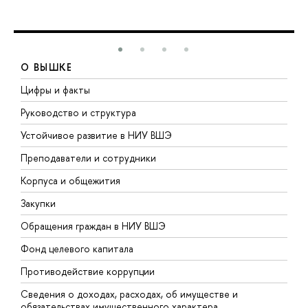
О ВЫШКЕ
Цифры и факты
Л
Руководство и структура
Д
Устойчивое развитие в НИУ ВШЭ
О
Преподаватели и сотрудники
П
Корпуса и общежития
В
Закупки
П
Обращения граждан в НИУ ВШЭ
А
Фонд целевого капитала
Д
Противодействие коррупции
Ц
Сведения о доходах, расходах, об имуществе и
Б
обязательствах имущественного характера